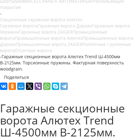
шлагбаумов
АКСЕССУАРЫ К АВТОМАТИКЕ
Антискользящие
покрытия
-
Секционные гаражные ворота Алютех
Гаражные ворота
Гаражные ворота Дорхан
Гаражные ворота
Хёрманн
Гаражные ворота ZAIGER
Промышленные
ворота
Промышленные ворота Алютех
Промышленные ворота
Дорхан
Промышленные ворота ZAIGER
Роллетные / рулонные
ворота
Откатные ворота
-
Гаражные секционные ворота Алютех Trend Ш-4500мм
В-2125мм. Торсионные пружины. Фактурная поверхность
woodgrain.
Поделиться
Гаражные секционные
ворота Алютех Trend
Ш-4500мм В-2125мм.