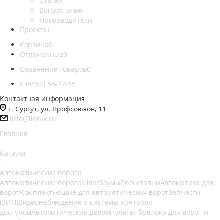
Статьи
Вопрос-ответ
Производители
Проекты
Корзина
0
Отложенные
0
Сравнение товаров
0
8 (3462) 33-77-35
Контактная информация
г. Сургут, ул. Профсоюзов, 11
info@lionix.ru
Главная
-
Каталог
-
Автоматические ворота
Автоматические ворота
Шлагбаумы
Рольставни
Автоматика для
ворот
Комплектующие для автоматических ворот
Запчасти
(ЗИП)
Видеонаблюдение и системы контроля
доступом
Автоматические двери
Пульты, брелоки для ворот и