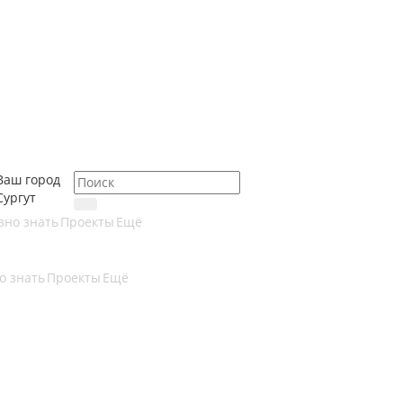
Ваш город
Сургут
зно знать
Проекты
Ещё
о знать
Проекты
Ещё