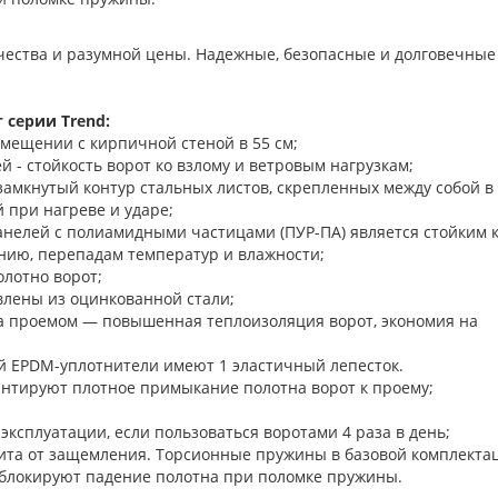
ачества и разумной цены. Надежные, безопасные и долговечные
 серии Trend:
омещении с кирпичной стеной в 55 см;
 - стойкость ворот ко взлому и ветровым нагрузкам;
замкнутый контур стальных листов, скрепленных между собой в
 при нагреве и ударе;
нелей с полиамидными частицами (ПУР-ПА) является стойким 
нию, перепадам температур и влажности;
олотно ворот;
лены из оцинкованной стали;
а проемом — повышенная теплоизоляция ворот, экономия на
й EPDM-уплотнители имеют 1 эластичный лепесток.
 гарантируют плотное примыкание полотна ворот к п
 эксплуатации, если пользоваться воротами 4 раза в день;
ита от защемления. Торсионные пружины в базовой комплекта
блокируют падение полотна при поломке пружины.