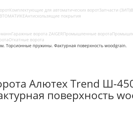
ворот
Комплектующие для автоматических ворот
Запчасти (ЗИП)
В
АВТОМАТИКЕ
Антискользящие покрытия
рманн
Гаражные ворота ZAIGER
Промышленные ворота
Промышле
рота
Откатные ворота
м. Торсионные пружины. Фактурная поверхность woodgrain.
рота Алютех Trend Ш-45
ктурная поверхность woo