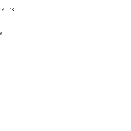
AL, DB,
ба