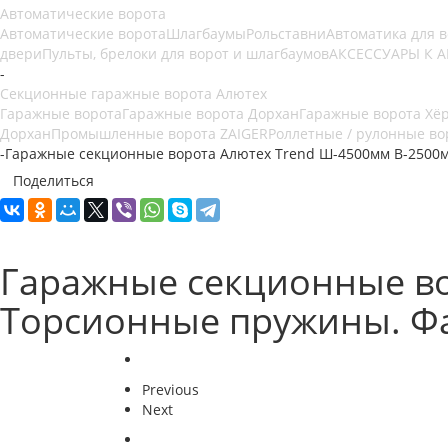
Автоматические ворота
Автоматические ворота
Шлагбаумы
Рольставни
Автоматика для 
двери
Пульты, брелоки для ворот и шлагбаумов
АКСЕССУАРЫ К 
-
Секционные гаражные ворота Алютех
Гаражные ворота
Гаражные ворота Дорхан
Гаражные ворота Хё
Дорхан
Промышленные ворота ZAIGER
Роллетные / рулонные во
-
Гаражные секционные ворота Алютех Trend Ш-4500мм В-2500м
Поделиться
Гаражные секционные во
Торсионные пружины. Фа
Previous
Next