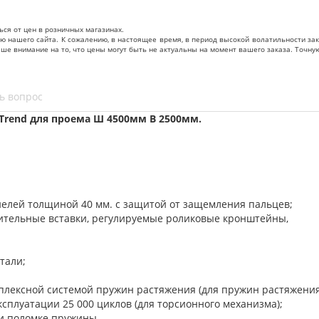
ься от цен в розничных магазинах.
нашего сайта. К сожалению, в настоящее время, в период высокой волатильности зак
ваше внимание на то, что цены могут быть не актуальны на момент вашего заказа. То
ь вопрос
Trend для проема Ш 4500мм В 2500мм.
нелей толщиной 40 мм. с защитой от защемления пальцев;
нительные вставки, регулируемые роликовые кронштейны,
тали;
уплексной системой пружин растяжения (для пружин растяжени
сплуатации 25 000 циклов (для торсионного механизма);
и поломке пружины.