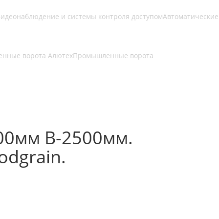
идеонаблюдение и системы контроля доступом
Автоматические
нные ворота Алютех
Промышленные ворота
00мм В-2500мм.
dgrain.