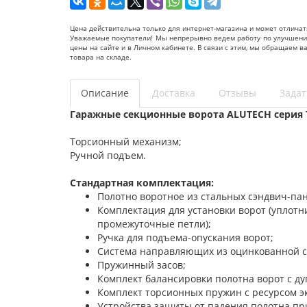
Цена действительна только для интернет-магазина и может отличат
Уважаемые покупатели! Мы непрерывно ведем работу по улучшению 
цены на сайте и в Личном кабинете. В связи с этим, мы обращаем 
товара на складе.
Описание
Доставка
Отзывы
Задат
Гаражные секционные ворота ALUTECH серия 
Торсионный механизм;
Ручной подъем.
Стандартная комплектация:
Полотно воротное из стальных сэндвич-па
Комплектация для установки ворот (уплот
промежуточные петли);
Ручка для подъема-опускания ворот;
Система направляющих из оцинкованной с
Пружинный засов;
Комплект балансировки полотна ворот с д
Комплект торсионных пружин с ресурсом эк
Устройства защиты от падения полотна пр