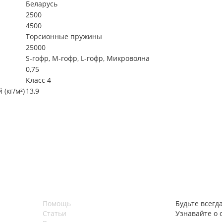
Беларусь
2500
4500
Торсионные пружины
25000
S-гофр, М-гофр, L-гофр, Микроволна
0,75
Класс 4
(кг/м²)
13,9
Помощь
Будьте всегда
Статьи
Узнавайте о 