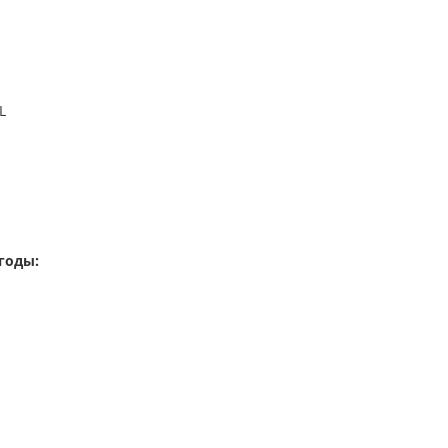
L
годы: