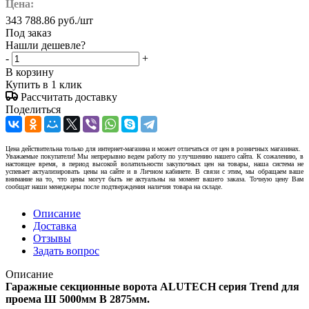
Цена:
343 788.86
руб.
/шт
Под заказ
Нашли дешевле?
-
+
В корзину
Купить в 1 клик
Рассчитать доставку
Поделиться
Цена действительна только для интернет-магазина и может отличаться от цен в розничных магазинах.
Уважаемые покупатели! Мы непрерывно ведем работу по улучшению нашего сайта. К сожалению, в
настоящее время, в период высокой волатильности закупочных цен на товары, наша система не
успевает актуализировать цены на сайте и в Личном кабинете. В связи с этим, мы обращаем ваше
внимание на то, что цены могут быть не актуальны на момент вашего заказа. Точную цену Вам
сообщат наши менеджеры после подтверждения наличия товара на складе.
Описание
Доставка
Отзывы
Задать вопрос
Описание
Гаражные секционные ворота ALUTECH серия Trend для
проема Ш 5000мм В 2875мм.