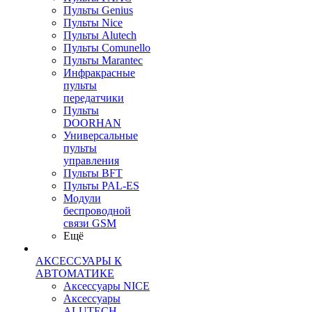
Пульты Genius
Пульты Nice
Пульты Alutech
Пульты Сomunello
Пульты Marantec
Инфракрасные
пульты
передатчики
Пульты
DOORHAN
Универсальные
пульты
управления
Пульты BFT
Пульты PAL-ES
Модули
беспроводной
связи GSM
Ещё
АКСЕССУАРЫ К
АВТОМАТИКЕ
Аксессуары NICE
Аксессуары
ALUTECH