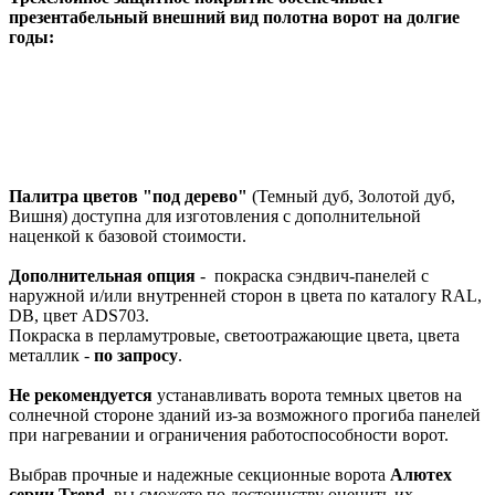
презентабельный внешний вид полотна ворот на долгие
годы:
Палитра цветов "под дерево"
(Темный дуб, Золотой дуб,
Вишня) доступна для изготовления с дополнительной
наценкой к базовой стоимости.
Дополнительная опция
- покраска сэндвич-панелей с
наружной и/или внутренней сторон в цвета по каталогу RAL,
DB, цвет ADS703.
Покраска в перламутровые, светоотражающие цвета, цвета
металлик -
по запросу
.
Не рекомендуется
устанавливать ворота темных цветов на
солнечной стороне зданий из-за возможного прогиба панелей
при нагревании и ограничения работоспособности ворот.
Выбрав прочные и надежные секционные ворота
Алютех
серии
Trend
, вы сможете по достоинству оценить их