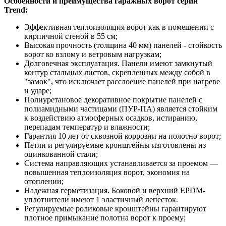
Особенности и преимущества гаражных ворот серии
Trend:
Эффективная теплоизоляция ворот как в помещении с
кирпичной стеной в 55 см;
Высокая прочность (толщина 40 мм) панелей - стойкость
ворот ко взлому и ветровым нагрузкам;
Долговечная эксплуатация. Панели имеют замкнутый
контур стальных листов, скрепленных между собой в
"замок", что исключает расслоение панелей при нагреве
и ударе;
Полиуретановое декоративное покрытие панелей с
полиамидными частицами (ПУР-ПА) является стойким
к воздействию атмосферных осадков, истиранию,
перепадам температур и влажности;
Гарантия 10 лет от сквозной коррозии на полотно ворот;
Петли и регулируемые кронштейны изготовлены из
оцинкованной стали;
Система направляющих устанавливается за проемом —
повышенная теплоизоляция ворот, экономия на
отоплении;
Надежная герметизация. Боковой и верхний EPDM-
уплотнители имеют 1 эластичный лепесток.
Регулируемые роликовые кронштейны гарантируют
плотное примыкание полотна ворот к проему;