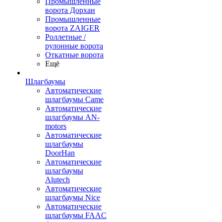
Промышленные
ворота Дорхан
Промышленные
ворота ZAIGER
Роллетные /
рулонные ворота
Откатные ворота
Ещё
Шлагбаумы
Автоматические
шлагбаумы Came
Автоматические
шлагбаумы AN-
motors
Автоматические
шлагбаумы
DoorHan
Автоматические
шлагбаумы
Alutech
Автоматические
шлагбаумы Nice
Автоматические
шлагбаумы FAAC