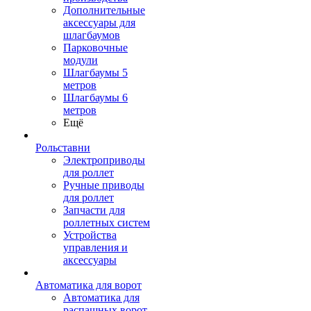
Дополнительные
аксессуары для
шлагбаумов
Парковочные
модули
Шлагбаумы 5
метров
Шлагбаумы 6
метров
Ещё
Рольставни
Электроприводы
для роллет
Ручные приводы
для роллет
Запчасти для
роллетных систем
Устройства
управления и
аксессуары
Автоматика для ворот
Автоматика для
распашных ворот