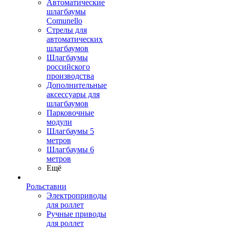
Автоматические
шлагбаумы
Comunello
Стрелы для
автоматических
шлагбаумов
Шлагбаумы
российского
производства
Дополнительные
аксессуары для
шлагбаумов
Парковочные
модули
Шлагбаумы 5
метров
Шлагбаумы 6
метров
Ещё
Рольставни
Электроприводы
для роллет
Ручные приводы
для роллет