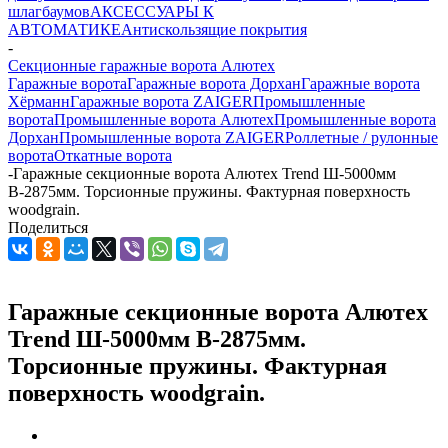
шлагбаумов
АКСЕССУАРЫ К
АВТОМАТИКЕ
Антискользящие покрытия
-
Секционные гаражные ворота Алютех
Гаражные ворота
Гаражные ворота Дорхан
Гаражные ворота
Хёрманн
Гаражные ворота ZAIGER
Промышленные
ворота
Промышленные ворота Алютех
Промышленные ворота
Дорхан
Промышленные ворота ZAIGER
Роллетные / рулонные
ворота
Откатные ворота
-
Гаражные секционные ворота Алютех Trend Ш-5000мм
В-2875мм. Торсионные пружины. Фактурная поверхность
woodgrain.
Поделиться
Гаражные секционные ворота Алютех
Trend Ш-5000мм В-2875мм.
Торсионные пружины. Фактурная
поверхность woodgrain.