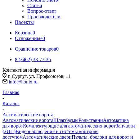
Статьи
Вопрос-ответ
Производители
Проекты
Корзина
0
Отложенные
0
Сравнение товаров
0
8 (3462) 33-77-35
Контактная информация
г. Сургут, ул. Профсоюзов, 11
info@lionix.ru
Главная
-
Каталог
-
Автоматические ворота
Автоматические ворота
Шлагбаумы
Рольставни
Автоматика
для ворот
Комплектующие для автоматических ворот
Запчасти
(ЗИП)
Видеонаблюдение и системы контроля
доступом
Автоматические двери
Пульты, брелоки для ворот и