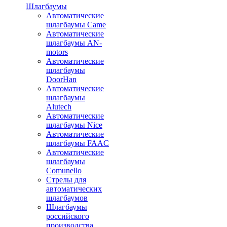
Шлагбаумы
Автоматические
шлагбаумы Came
Автоматические
шлагбаумы AN-
motors
Автоматические
шлагбаумы
DoorHan
Автоматические
шлагбаумы
Alutech
Автоматические
шлагбаумы Nice
Автоматические
шлагбаумы FAAC
Автоматические
шлагбаумы
Comunello
Стрелы для
автоматических
шлагбаумов
Шлагбаумы
российского
производства