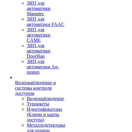
ЗИП для
автоматики
Marantec
ЗИП для
автоматики FAAC
ЗИП для
автоматики
CAME
ЗИП для
автоматики
DoorHan
ЗИП для
автоматики An-
motors
Видеонаблюдение и
системы контроля
доступом
Видеонаблюдение
Турникеты
Идентификаторы
(Ключи и карты
доступа)
Металлодетекторы
для охраны