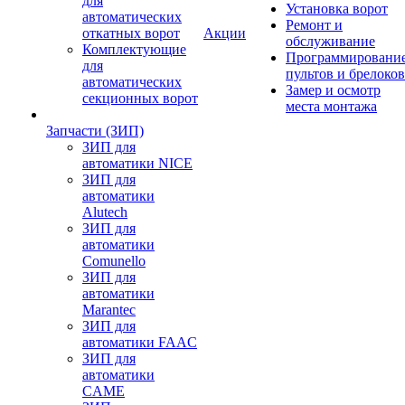
для
Установка ворот
автоматических
Ремонт и
откатных ворот
Акции
обслуживание
Комплектующие
Программировани
для
пультов и брелоков
автоматических
Замер и осмотр
секционных ворот
места монтажа
Запчасти (ЗИП)
ЗИП для
автоматики NICE
ЗИП для
автоматики
Alutech
ЗИП для
автоматики
Comunello
ЗИП для
автоматики
Marantec
ЗИП для
автоматики FAAC
ЗИП для
автоматики
CAME