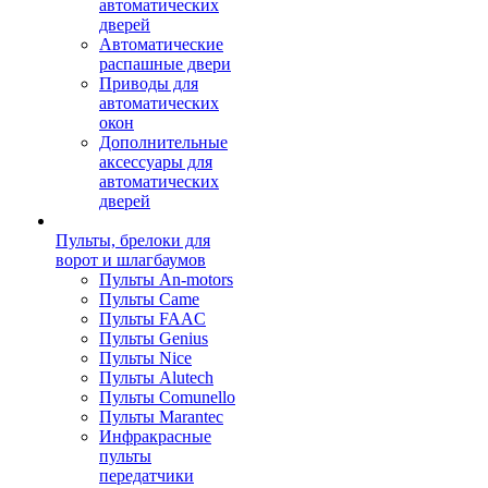
автоматических
дверей
Автоматические
распашные двери
Приводы для
автоматических
окон
Дополнительные
аксессуары для
автоматических
дверей
Пульты, брелоки для
ворот и шлагбаумов
Пульты An-motors
Пульты Came
Пульты FAAC
Пульты Genius
Пульты Nice
Пульты Alutech
Пульты Сomunello
Пульты Marantec
Инфракрасные
пульты
передатчики