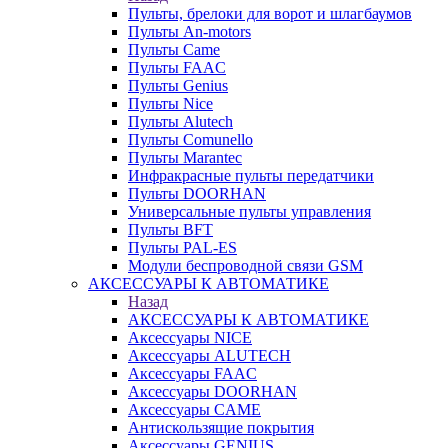
Пульты, брелоки для ворот и шлагбаумов
Пульты An-motors
Пульты Came
Пульты FAAC
Пульты Genius
Пульты Nice
Пульты Alutech
Пульты Сomunello
Пульты Marantec
Инфракрасные пульты передатчики
Пульты DOORHAN
Универсальные пульты управления
Пульты BFT
Пульты PAL-ES
Модули беспроводной связи GSM
АКСЕССУАРЫ К АВТОМАТИКЕ
Назад
АКСЕССУАРЫ К АВТОМАТИКЕ
Аксессуары NICE
Аксессуары ALUTECH
Аксессуары FAAC
Аксессуары DOORHAN
Аксессуары CAME
Антискользящие покрытия
Аксессуары GENIUS