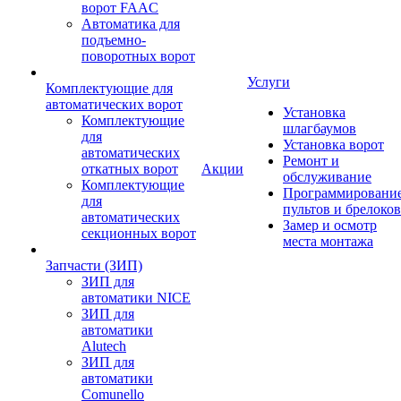
ворот FAAC
Автоматика для
подъемно-
поворотных ворот
Услуги
Комплектующие для
автоматических ворот
Установка
Комплектующие
шлагбаумов
для
Установка ворот
автоматических
Ремонт и
откатных ворот
Акции
обслуживание
Комплектующие
Программировани
для
пультов и брелоков
автоматических
Замер и осмотр
секционных ворот
места монтажа
Запчасти (ЗИП)
ЗИП для
автоматики NICE
ЗИП для
автоматики
Alutech
ЗИП для
автоматики
Comunello