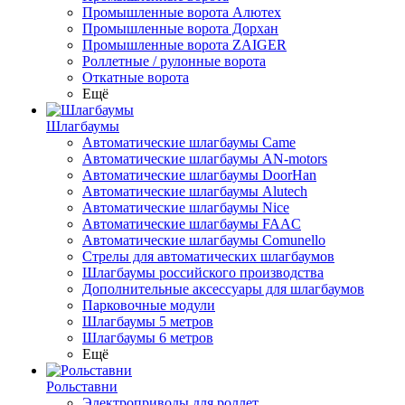
Промышленные ворота Алютех
Промышленные ворота Дорхан
Промышленные ворота ZAIGER
Роллетные / рулонные ворота
Откатные ворота
Ещё
Шлагбаумы
Автоматические шлагбаумы Came
Автоматические шлагбаумы AN-motors
Автоматические шлагбаумы DoorHan
Автоматические шлагбаумы Alutech
Автоматические шлагбаумы Nice
Автоматические шлагбаумы FAAC
Автоматические шлагбаумы Comunello
Стрелы для автоматических шлагбаумов
Шлагбаумы российского производства
Дополнительные аксессуары для шлагбаумов
Парковочные модули
Шлагбаумы 5 метров
Шлагбаумы 6 метров
Ещё
Рольставни
Электроприводы для роллет