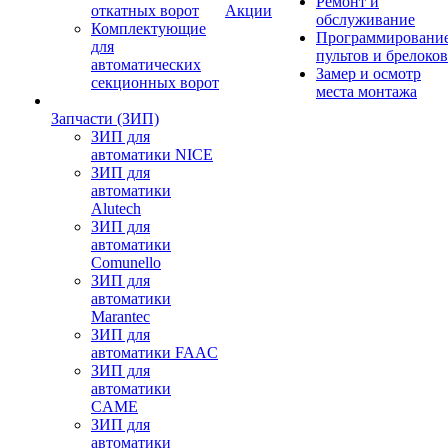
Ремонт и
откатных ворот
Акции
обслуживание
Комплектующие
Программировани
для
пультов и брелоков
автоматических
Замер и осмотр
секционных ворот
места монтажа
Запчасти (ЗИП)
ЗИП для
автоматики NICE
ЗИП для
автоматики
Alutech
ЗИП для
автоматики
Comunello
ЗИП для
автоматики
Marantec
ЗИП для
автоматики FAAC
ЗИП для
автоматики
CAME
ЗИП для
автоматики