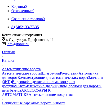
Корзина
0
Отложенные
0
Сравнение товаров
0
8 (3462) 33-77-35
Контактная информация
г. Сургут, ул. Профсоюзов, 11
info@lionix.ru
Главная
-
Каталог
-
Автоматические ворота
Автоматические ворота
Шлагбаумы
Рольставни
Автоматика
для ворот
Комплектующие для автоматических ворот
Запчасти
(ЗИП)
Видеонаблюдение и системы контроля
доступом
Автоматические двери
Пульты, брелоки для ворот и
шлагбаумов
АКСЕССУАРЫ К
АВТОМАТИКЕ
Антискользящие покрытия
-
Секционные гаражные ворота Алютех