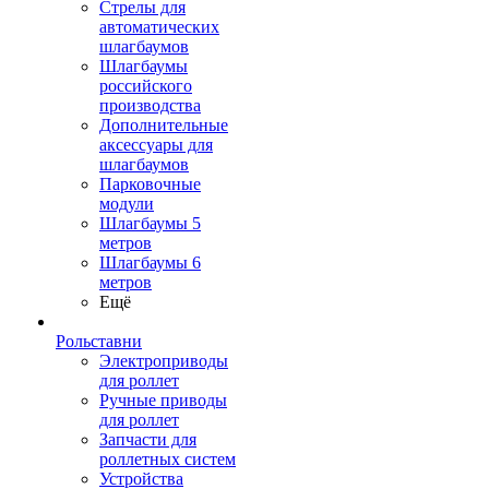
Стрелы для
автоматических
шлагбаумов
Шлагбаумы
российского
производства
Дополнительные
аксессуары для
шлагбаумов
Парковочные
модули
Шлагбаумы 5
метров
Шлагбаумы 6
метров
Ещё
Рольставни
Электроприводы
для роллет
Ручные приводы
для роллет
Запчасти для
роллетных систем
Устройства