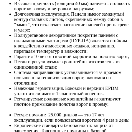
Высокая прочность (толщина 40 мм) панелей - стойкость
ворот ко взлому и ветровым нагрузкам;
Долговечная эксплуатация. Панели имеют замкнутый
контур стальных листов, скрепленных между собой в
"замок", что исключает расслоение панелей при нагреве
и ударе;
Полиуретановое декоративное покрытие панелей с
полиамидными частицами (ПУР-ПА) является стойким
к воздействию атмосферных осадков, истиранию,
перепадам температур и влажности;
Гарантия 10 лет от сквозной коррозии на полотно ворот;
Петли и регулируемые кронштейны изготовлены из
оцинкованной стали;
Система направляющих устанавливается за проемом —
повышенная теплоизоляция ворот, экономия на
отоплении;
Надежная герметизация. Боковой и верхний EPDM-
уплотнители имеют 1 эластичный лепесток.
Регулируемые роликовые кронштейны гарантируют
плотное примыкание полотна ворот к проему;
Ресурс пружин: 25.000 циклов — это 17 лет
эксплуатации, если пользоваться воротами 4 раза в день;
Европейские стандарты безопасности: защита от
защемления. Торсионные пружины в базовой