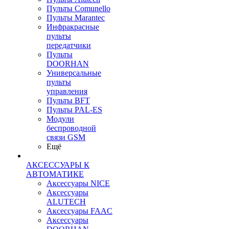
Пульты Сomunello
Пульты Marantec
Инфракрасные
пульты
передатчики
Пульты
DOORHAN
Универсальные
пульты
управления
Пульты BFT
Пульты PAL-ES
Модули
беспроводной
связи GSM
Ещё
АКСЕССУАРЫ К
АВТОМАТИКЕ
Аксессуары NICE
Аксессуары
ALUTECH
Аксессуары FAAC
Аксессуары