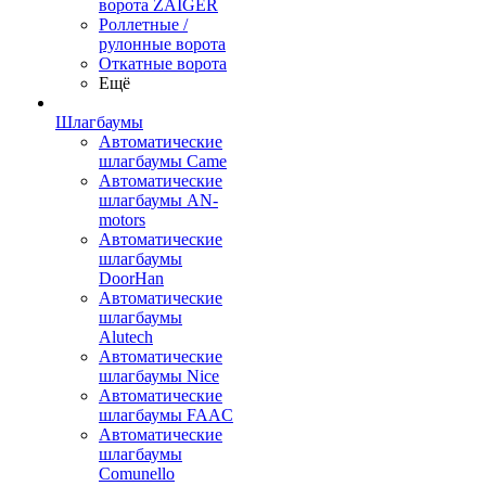
ворота ZAIGER
Роллетные /
рулонные ворота
Откатные ворота
Ещё
Шлагбаумы
Автоматические
шлагбаумы Came
Автоматические
шлагбаумы AN-
motors
Автоматические
шлагбаумы
DoorHan
Автоматические
шлагбаумы
Alutech
Автоматические
шлагбаумы Nice
Автоматические
шлагбаумы FAAC
Автоматические
шлагбаумы
Comunello