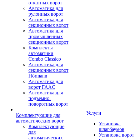
откатных ворот
Автоматика для
рулонных ворот
Автоматика для
секционных ворот
Автоматика для
промышленных
секционных ворот
Комплекты
автоматики
Combo Classico
Автоматика для
секционных ворот
Hörmann
Автоматика для
ворот FAAC
Автоматика для
подъемно-
поворотных ворот
Услуги
Комплектующие для
автоматических ворот
Установка
Комплектующие
шлагбаумов
для
Установка ворот
автоматических