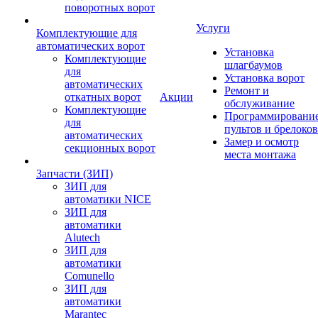
поворотных ворот
Услуги
Комплектующие для
автоматических ворот
Установка
Комплектующие
шлагбаумов
для
Установка ворот
автоматических
Ремонт и
откатных ворот
Акции
обслуживание
Комплектующие
Программировани
для
пультов и брелоков
автоматических
Замер и осмотр
секционных ворот
места монтажа
Запчасти (ЗИП)
ЗИП для
автоматики NICE
ЗИП для
автоматики
Alutech
ЗИП для
автоматики
Comunello
ЗИП для
автоматики
Marantec