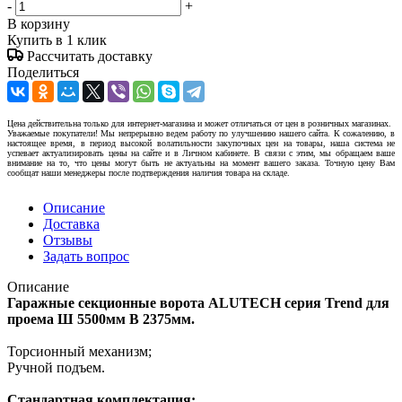
-
+
В корзину
Купить в 1 клик
Рассчитать доставку
Поделиться
Цена действительна только для интернет-магазина и может отличаться от цен в розничных магазинах.
Уважаемые покупатели! Мы непрерывно ведем работу по улучшению нашего сайта. К сожалению, в
настоящее время, в период высокой волатильности закупочных цен на товары, наша система не
успевает актуализировать цены на сайте и в Личном кабинете. В связи с этим, мы обращаем ваше
внимание на то, что цены могут быть не актуальны на момент вашего заказа. Точную цену Вам
сообщат наши менеджеры после подтверждения наличия товара на складе.
Описание
Доставка
Отзывы
Задать вопрос
Описание
Гаражные секционные ворота ALUTECH серия Trend для
проема Ш 5500мм В 2375мм.
Торсионный механизм;
Ручной подъем.
Стандартная комплектация: