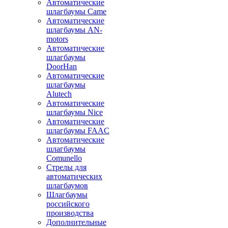
Автоматические
шлагбаумы Came
Автоматические
шлагбаумы AN-
motors
Автоматические
шлагбаумы
DoorHan
Автоматические
шлагбаумы
Alutech
Автоматические
шлагбаумы Nice
Автоматические
шлагбаумы FAAC
Автоматические
шлагбаумы
Comunello
Стрелы для
автоматических
шлагбаумов
Шлагбаумы
российского
производства
Дополнительные