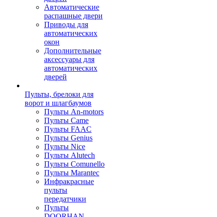
Автоматические
распашные двери
Приводы для
автоматических
окон
Дополнительные
аксессуары для
автоматических
дверей
Пульты, брелоки для
ворот и шлагбаумов
Пульты An-motors
Пульты Came
Пульты FAAC
Пульты Genius
Пульты Nice
Пульты Alutech
Пульты Сomunello
Пульты Marantec
Инфракрасные
пульты
передатчики
Пульты
DOORHAN