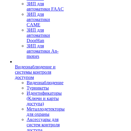
ЗИП для
автоматики FAAC
ЗИП для
автоматики
CAME
ЗИП для
автоматики
DoorHan
ЗИП для
автоматики An-
motors
Видеонаблюдение и
системы контроля
доступом
Видеонаблюдение
Турникеты
Идентификаторы
(Ключи и карты
доступа)
Металлодетекторы
для охраны
Аксессуары для
систем контроля
доступа