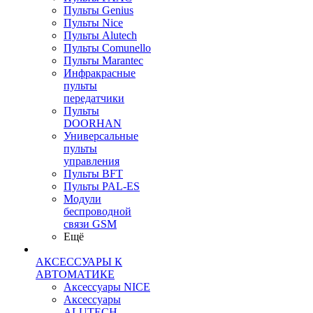
Пульты Genius
Пульты Nice
Пульты Alutech
Пульты Сomunello
Пульты Marantec
Инфракрасные
пульты
передатчики
Пульты
DOORHAN
Универсальные
пульты
управления
Пульты BFT
Пульты PAL-ES
Модули
беспроводной
связи GSM
Ещё
АКСЕССУАРЫ К
АВТОМАТИКЕ
Аксессуары NICE
Аксессуары
ALUTECH