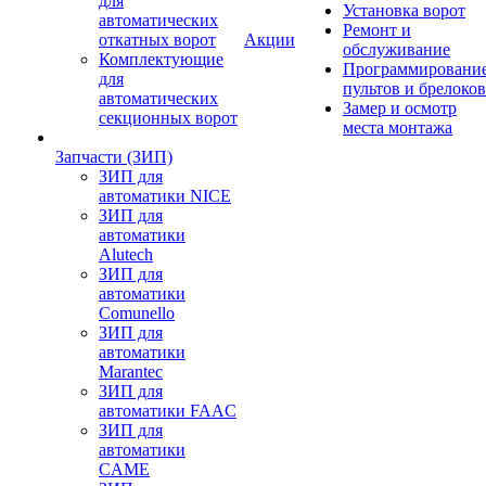
для
Установка ворот
автоматических
Ремонт и
откатных ворот
Акции
обслуживание
Комплектующие
Программировани
для
пультов и брелоков
автоматических
Замер и осмотр
секционных ворот
места монтажа
Запчасти (ЗИП)
ЗИП для
автоматики NICE
ЗИП для
автоматики
Alutech
ЗИП для
автоматики
Comunello
ЗИП для
автоматики
Marantec
ЗИП для
автоматики FAAC
ЗИП для
автоматики
CAME