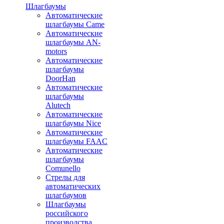
Шлагбаумы
Автоматические
шлагбаумы Came
Автоматические
шлагбаумы AN-
motors
Автоматические
шлагбаумы
DoorHan
Автоматические
шлагбаумы
Alutech
Автоматические
шлагбаумы Nice
Автоматические
шлагбаумы FAAC
Автоматические
шлагбаумы
Comunello
Стрелы для
автоматических
шлагбаумов
Шлагбаумы
российского
производства