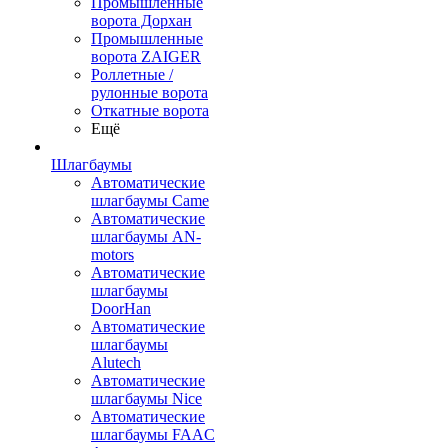
Промышленные
ворота Дорхан
Промышленные
ворота ZAIGER
Роллетные /
рулонные ворота
Откатные ворота
Ещё
Шлагбаумы
Автоматические
шлагбаумы Came
Автоматические
шлагбаумы AN-
motors
Автоматические
шлагбаумы
DoorHan
Автоматические
шлагбаумы
Alutech
Автоматические
шлагбаумы Nice
Автоматические
шлагбаумы FAAC