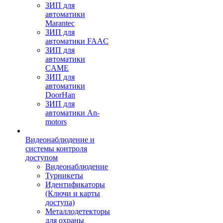
ЗИП для
автоматики
Marantec
ЗИП для
автоматики FAAC
ЗИП для
автоматики
CAME
ЗИП для
автоматики
DoorHan
ЗИП для
автоматики An-
motors
Видеонаблюдение и
системы контроля
доступом
Видеонаблюдение
Турникеты
Идентификаторы
(Ключи и карты
доступа)
Металлодетекторы
для охраны