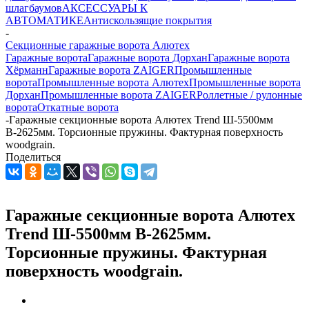
шлагбаумов
АКСЕССУАРЫ К
АВТОМАТИКЕ
Антискользящие покрытия
-
Секционные гаражные ворота Алютех
Гаражные ворота
Гаражные ворота Дорхан
Гаражные ворота
Хёрманн
Гаражные ворота ZAIGER
Промышленные
ворота
Промышленные ворота Алютех
Промышленные ворота
Дорхан
Промышленные ворота ZAIGER
Роллетные / рулонные
ворота
Откатные ворота
-
Гаражные секционные ворота Алютех Trend Ш-5500мм
В-2625мм. Торсионные пружины. Фактурная поверхность
woodgrain.
Поделиться
Гаражные секционные ворота Алютех
Trend Ш-5500мм В-2625мм.
Торсионные пружины. Фактурная
поверхность woodgrain.