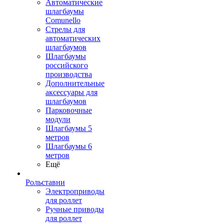
Автоматические
шлагбаумы
Comunello
Стрелы для
автоматических
шлагбаумов
Шлагбаумы
российского
производства
Дополнительные
аксессуары для
шлагбаумов
Парковочные
модули
Шлагбаумы 5
метров
Шлагбаумы 6
метров
Ещё
Рольставни
Электроприводы
для роллет
Ручные приводы
для роллет