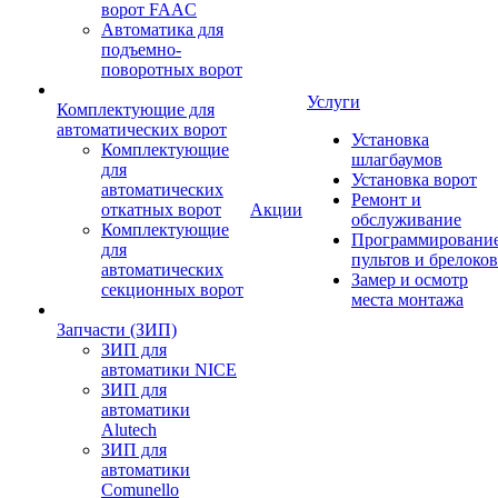
ворот FAAC
Автоматика для
подъемно-
поворотных ворот
Услуги
Комплектующие для
автоматических ворот
Установка
Комплектующие
шлагбаумов
для
Установка ворот
автоматических
Ремонт и
откатных ворот
Акции
обслуживание
Комплектующие
Программировани
для
пультов и брелоков
автоматических
Замер и осмотр
секционных ворот
места монтажа
Запчасти (ЗИП)
ЗИП для
автоматики NICE
ЗИП для
автоматики
Alutech
ЗИП для
автоматики
Comunello