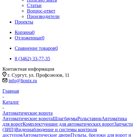
Статьи
Вопрос-ответ
Производители
Проекты
Корзина
0
Отложенные
0
Сравнение товаров
0
8 (3462) 33-77-35
Контактная информация
г. Сургут, ул. Профсоюзов, 11
info@lionix.ru
Главная
-
Каталог
-
Автоматические ворота
Автоматические ворота
Шлагбаумы
Рольставни
Автоматика
для ворот
Комплектующие для автоматических ворот
Запчасти
(ЗИП)
Видеонаблюдение и системы контроля
доступом
Автоматические двери
Пульты, брелоки для ворот и