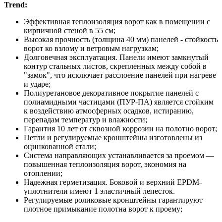
Trend:
Эффективная теплоизоляция ворот как в помещении с
кирпичной стеной в 55 см;
Высокая прочность (толщина 40 мм) панелей - стойкость
ворот ко взлому и ветровым нагрузкам;
Долговечная эксплуатация. Панели имеют замкнутый
контур стальных листов, скрепленных между собой в
"замок", что исключает расслоение панелей при нагреве
и ударе;
Полиуретановое декоративное покрытие панелей с
полиамидными частицами (ПУР-ПА) является стойким
к воздействию атмосферных осадков, истиранию,
перепадам температур и влажности;
Гарантия 10 лет от сквозной коррозии на полотно ворот;
Петли и регулируемые кронштейны изготовлены из
оцинкованной стали;
Система направляющих устанавливается за проемом —
повышенная теплоизоляция ворот, экономия на
отоплении;
Надежная герметизация. Боковой и верхний EPDM-
уплотнители имеют 1 эластичный лепесток.
Регулируемые роликовые кронштейны гарантируют
плотное примыкание полотна ворот к проему;