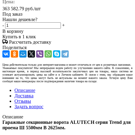
Цена:
363 582.79
руб.
/шт
Под заказ
Нашли дешевле?
-
+
В корзину
Купить в 1 клик
Рассчитать доставку
Поделиться
Цена действительна только для интернет-магазина и может отличаться от цен в розничных магазинах.
Уважаемые покупатели! Мы непрерывно ведем работу по улучшению нашего сайта. К сожалению, в
настоящее время, в период высокой волатильности закупочных цен на товары, наша система не
успевает актуализировать цены на сайте и в Личном кабинете. В связи с этим, мы обращаем ваше
внимание на то, что цены могут быть не актуальны на момент вашего заказа. Точную цену Вам
сообщат наши менеджеры после подтверждения наличия товара на складе.
Описание
Доставка
Отзывы
Задать вопрос
Описание
Гаражные секционные ворота ALUTECH серия Trend для
проема Ш 5500мм В 2625мм.