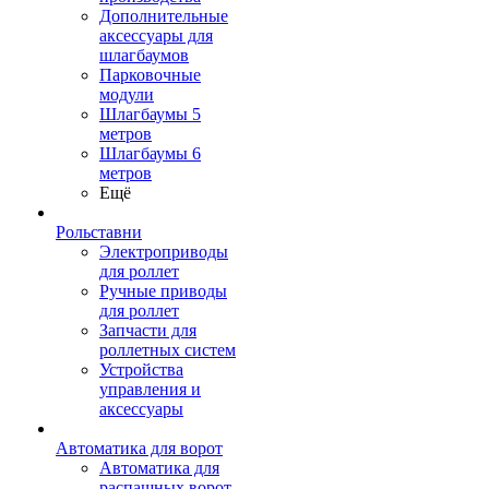
Дополнительные
аксессуары для
шлагбаумов
Парковочные
модули
Шлагбаумы 5
метров
Шлагбаумы 6
метров
Ещё
Рольставни
Электроприводы
для роллет
Ручные приводы
для роллет
Запчасти для
роллетных систем
Устройства
управления и
аксессуары
Автоматика для ворот
Автоматика для
распашных ворот