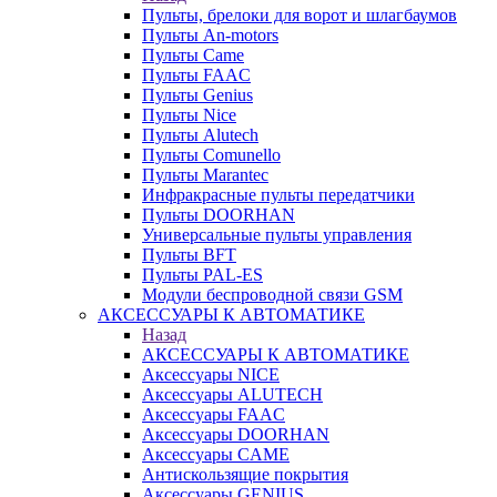
Пульты, брелоки для ворот и шлагбаумов
Пульты An-motors
Пульты Came
Пульты FAAC
Пульты Genius
Пульты Nice
Пульты Alutech
Пульты Сomunello
Пульты Marantec
Инфракрасные пульты передатчики
Пульты DOORHAN
Универсальные пульты управления
Пульты BFT
Пульты PAL-ES
Модули беспроводной связи GSM
АКСЕССУАРЫ К АВТОМАТИКЕ
Назад
АКСЕССУАРЫ К АВТОМАТИКЕ
Аксессуары NICE
Аксессуары ALUTECH
Аксессуары FAAC
Аксессуары DOORHAN
Аксессуары CAME
Антискользящие покрытия
Аксессуары GENIUS