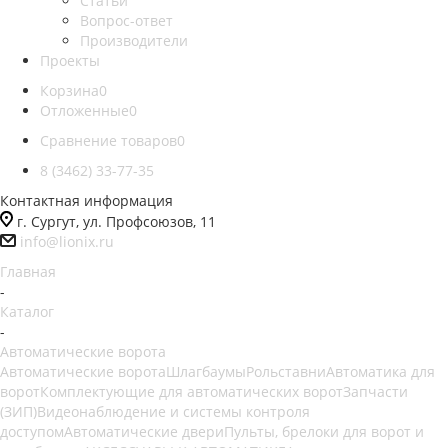
Статьи
Вопрос-ответ
Производители
Проекты
Корзина
0
Отложенные
0
Сравнение товаров
0
8 (3462) 33-77-35
Контактная информация
г. Сургут, ул. Профсоюзов, 11
info@lionix.ru
Главная
-
Каталог
-
Автоматические ворота
Автоматические ворота
Шлагбаумы
Рольставни
Автоматика для
ворот
Комплектующие для автоматических ворот
Запчасти
(ЗИП)
Видеонаблюдение и системы контроля
доступом
Автоматические двери
Пульты, брелоки для ворот и