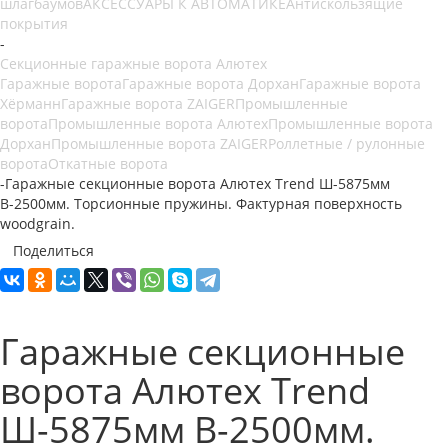
шлагбаумов
АКСЕССУАРЫ К АВТОМАТИКЕ
Антискользящие
покрытия
-
Секционные гаражные ворота Алютех
Гаражные ворота
Гаражные ворота Дорхан
Гаражные ворота
Хёрманн
Гаражные ворота ZAIGER
Промышленные
ворота
Промышленные ворота Алютех
Промышленные ворота
Дорхан
Промышленные ворота ZAIGER
Роллетные / рулонные
ворота
Откатные ворота
-
Гаражные секционные ворота Алютех Trend Ш-5875мм
В-2500мм. Торсионные пружины. Фактурная поверхность
woodgrain.
Поделиться
Гаражные секционные
ворота Алютех Trend
Ш-5875мм В-2500мм.