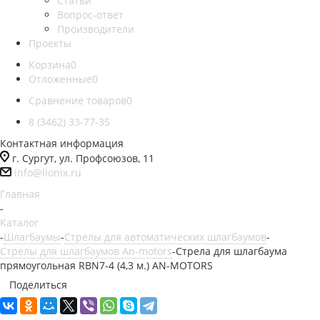
Статьи
Вопрос-ответ
Производители
Проекты
Корзина
0
Отложенные
0
Сравнение товаров
0
8 (3462) 33-77-35
Контактная информация
г. Сургут, ул. Профсоюзов, 11
info@lionix.ru
Главная
-
Каталог
-
Шлагбаумы
-
Стрелы для автоматических шлагбаумов
-
Стрелы для шлагбаумов An-motors
-
Стрела для шлагбаума
прямоугольная RBN7-4 (4,3 м.) AN-MOTORS
Поделиться