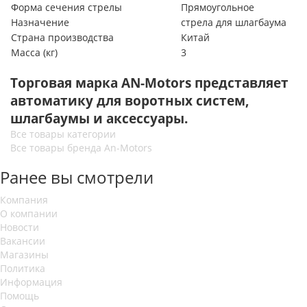
Форма сечения стрелы
Прямоугольное
Назначение
стрела для шлагбаума
Страна производства
Китай
Масса (кг)
3
Торговая марка AN-Motors представляет
автоматику для воротных систем
,
шлагбаумы и аксессуары.
Все товары категории
Все товары бренда An-Motors
Ранее вы смотрели
Компания
О компании
Новости
Вакансии
Магазины
Политика
Информация
Помощь