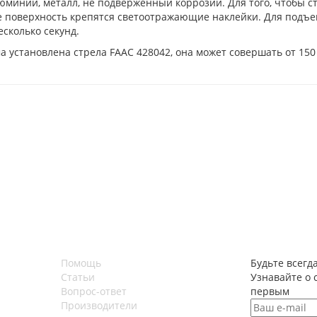
юминий, металл, не подверженный коррозии. Для того, чтобы с
ее поверхность крепятся светоотражающие наклейки. Для подъе
есколько секунд.
ма установлена стрела FAAC 428042, она может совершать от 150
Помощь
Будьте всегда
Статьи
Узнавайте о 
Вопрос-ответ
первым
Производители