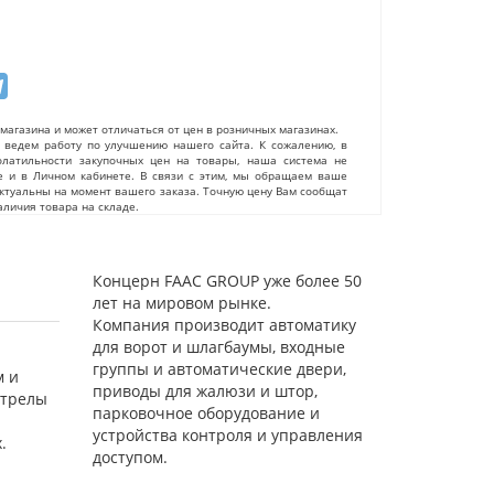
магазина и может отличаться от цен в розничных магазинах.
ведем работу по улучшению нашего сайта. К сожалению, в
олатильности закупочных цен на товары, наша система не
е и в Личном кабинете. В связи с этим, мы обращаем ваше
актуальны на момент вашего заказа. Точную цену Вам сообщат
личия товара на складе.
Концерн FAAC GROUP уже более 50
лет на мировом рынке.
Компания производит автоматику
для ворот и шлагбаумы, входные
группы и автоматические двери,
м и
приводы для жалюзи и штор,
стрелы
парковочное оборудование и
устройства контроля и управления
.
доступом.