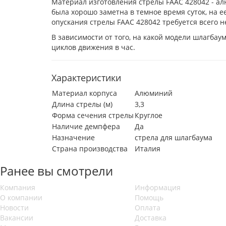
Материал изготовления стрелы FAAC 428042 - ал
была хорошо заметна в темное время суток, на 
опускания стрелы FAAC 428042 требуется всего н
В зависимости от того, на какой модели шлагбау
циклов движения в час.
Характеристики
Материал корпуса
Алюминий
Длина стрелы (м)
3,3
Форма сечения стрелы
Круглое
Наличие демпфера
Да
Назначение
стрела для шлагбаума
Страна производства
Италия
Ранее вы смотрели
Компания
Информация
О компании
Помощь
Новости
Оплата
Вакансии
Доставка