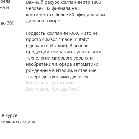
трела
Важный ресурс компании это 1800
ма и
человек, 32 филиала на 5
континентах, более 80 официальных
дилеров в мире.
 до 300
Гордость компании FAAC – это не
просто символ “made in Italy”
(сделано в Италии). В основе
продукции компании – уникальные
технологии мирового уровня и
изобретения в сфере автоматики,
рождённые в Италии, и ставшие
теперь доступными для всех.
Все товары категории
Все товары бренда FAAC
 в курсе!
скидках и акциях