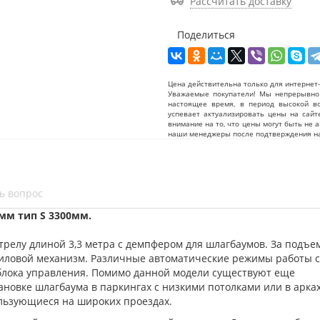
Рассчитать доставку
Поделиться
Цена действительна только для интернет-
Уважаемые покупатели! Мы непрерывно 
настоящее время, в период высокой в
успевает актуализировать цены на сайт
внимание на то, что цены могут быть не 
наши менеджеры после подтверждения на
ь вопрос
мм тип S 3300мм.
релу длиной 3,3 метра с демпфером для шлагбаумов. За подъе
силовой механизм. Различные автоматические режимы работы 
блока управления. Помимо данной модели существуют еще
новке шлагбаума в паркингах с низкими потолками или в арках
пользующиеся на широких проездах.