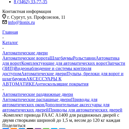
8 (3462) 33-77-35
Контактная информация
г. Сургут, ул. Профсоюзов, 11
info@lionix.ru
Главная
-
Каталог
-
Автоматические двери
Автоматические ворота
Шлагбаумы
Рольставни
Автоматика
для ворот
Комплектующие для автоматических ворот
Запчасти
(ЗИП)
Видеонаблюдение и системы контроля
доступом
Автоматические двери
Пульты, брелоки для ворот и
шлагбаумов
АКСЕССУАРЫ К
АВТОМАТИКЕ
Антискользящие покрытия
-
Автоматические раздвижные двери
Автоматические распашные двери
Приводы для
автоматических окон
Дополнительные аксессуары для
автоматических дверей
Приводы для автоматических дверей
-
Комплект привода FAAC А1400 для раздвижных дверей с
двумя створками шириной до 1,5 м, весом до 120 кг каждая
Поделиться