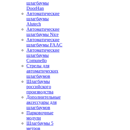
шлагбаумы
DoorHan
Автоматические
шлагбаумы
Alutech
Автоматические
шлагбаумы Nice
Автоматические
шлагбаумы FAAC
Автоматические
шлагбаумы
Comunello
Стрелы для
автоматических
шлагбаумов
Шлагбаумы
российского
производства
Дополнительные
аксессуары для
шлагбаумов
Парковочные
модули
Шлагбаумы 5
метров