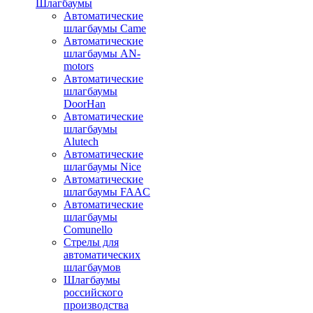
Шлагбаумы
Автоматические
шлагбаумы Came
Автоматические
шлагбаумы AN-
motors
Автоматические
шлагбаумы
DoorHan
Автоматические
шлагбаумы
Alutech
Автоматические
шлагбаумы Nice
Автоматические
шлагбаумы FAAC
Автоматические
шлагбаумы
Comunello
Стрелы для
автоматических
шлагбаумов
Шлагбаумы
российского
производства