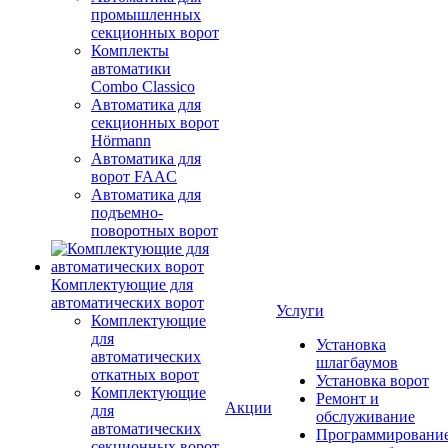
промышленных
секционных ворот
Комплекты
автоматики
Combo Classico
Автоматика для
секционных ворот
Hörmann
Автоматика для
ворот FAAC
Автоматика для
подъемно-
поворотных ворот
Комплектующие для
автоматических ворот
Услуги
Комплектующие
для
Установка
автоматических
шлагбаумов
откатных ворот
Установка ворот
Комплектующие
Ремонт и
Акции
для
обслуживание
автоматических
Программировани
секционных ворот