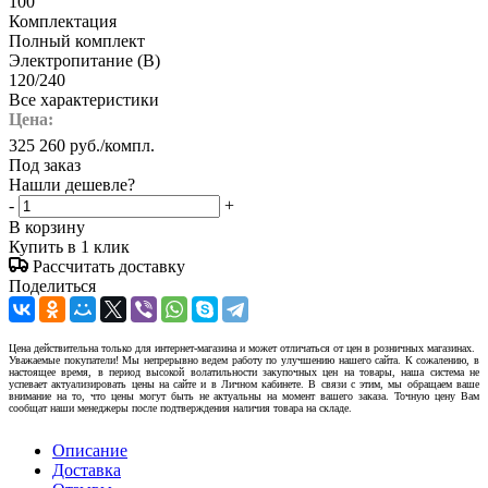
100
Комплектация
Полный комплект
Электропитание (В)
120/240
Все характеристики
Цена:
325 260
руб.
/компл.
Под заказ
Нашли дешевле?
-
+
В корзину
Купить в 1 клик
Рассчитать доставку
Поделиться
Цена действительна только для интернет-магазина и может отличаться от цен в розничных магазинах.
Уважаемые покупатели! Мы непрерывно ведем работу по улучшению нашего сайта. К сожалению, в
настоящее время, в период высокой волатильности закупочных цен на товары, наша система не
успевает актуализировать цены на сайте и в Личном кабинете. В связи с этим, мы обращаем ваше
внимание на то, что цены могут быть не актуальны на момент вашего заказа. Точную цену Вам
сообщат наши менеджеры после подтверждения наличия товара на складе.
Описание
Доставка