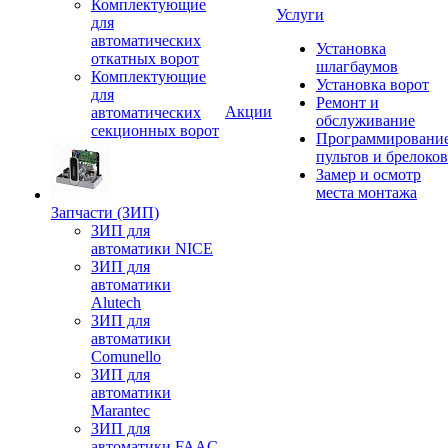
Комплектующие
Услуги
для
автоматических
Установка
откатных ворот
шлагбаумов
Комплектующие
Установка ворот
для
Ремонт и
Акции
автоматических
обслуживание
секционных ворот
Программировани
пультов и брелоков
Замер и осмотр
места монтажа
Запчасти (ЗИП)
ЗИП для
автоматики NICE
ЗИП для
автоматики
Alutech
ЗИП для
автоматики
Comunello
ЗИП для
автоматики
Marantec
ЗИП для
автоматики FAAC