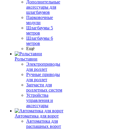
Дополнительные
аксессуары для
шлагбаумов
Парковочные
модули
Шлагбаумы 5
метров
Шлагбаумы 6
метров
Ещё
Рольставни
Электроприводы
для роллет
Ручные приводы
для роллет
Запчасти для
роллетных систем
Устройства
управления и
аксессуары
Автоматика для ворот
Автоматика для
распашных ворот