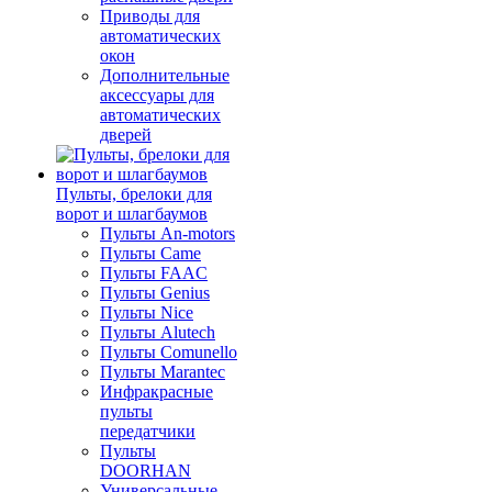
Приводы для
автоматических
окон
Дополнительные
аксессуары для
автоматических
дверей
Пульты, брелоки для
ворот и шлагбаумов
Пульты An-motors
Пульты Came
Пульты FAAC
Пульты Genius
Пульты Nice
Пульты Alutech
Пульты Сomunello
Пульты Marantec
Инфракрасные
пульты
передатчики
Пульты
DOORHAN
Универсальные