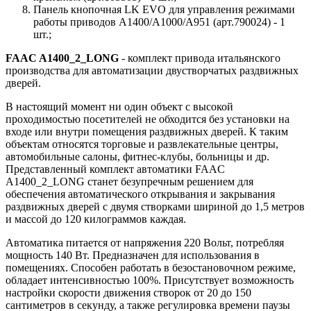
Панель кнопочная LK EVO для управления режимами
работы приводов A1400/А1000/А951 (арт.790024) - 1
шт.;
FAAC A1400_2_LONG
- комплект привода итальянского
производства для автоматизации двустворчатых раздвижных
дверей.
В настоящий момент ни один объект с высокой
проходимостью посетителей не обходится без установки на
входе или внутри помещения раздвижных дверей. К таким
объектам относятся торговые и развлекательные центры,
автомобильные салоны, фитнес-клубы, больницы и др.
Представленный комплект автоматики FAAC
A1400_2_LONG станет безупречным решением для
обеспечения автоматического открывания и закрывания
раздвижных дверей с двумя створками шириной до 1,5 метров
и массой до 120 килограммов каждая.
Автоматика питается от напряжения 220 Вольт, потребляя
мощность 140 Вт. Предназначен для использования в
помещениях. Способен работать в безостановочном режиме,
обладает интенсивностью 100%. Присутствует возможность
настройки скорости движения створок от 20 до 150
сантиметров в секунду, а также регулировка времени паузы