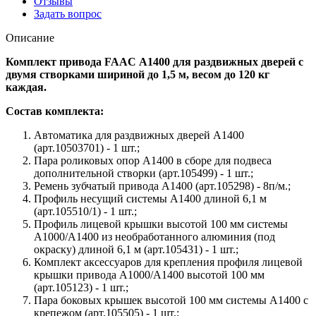
Отзывы
Задать вопрос
Описание
Комплект привода FAAC А1400 для раздвижных дверей с
двумя створками шириной до 1,5 м, весом до 120 кг
каждая.
Состав комплекта:
Автоматика для раздвижных дверей A1400
(арт.10503701) - 1 шт.;
Пара роликовых опор A1400 в сборе для подвеса
дополнительной створки (арт.105499) - 1 шт.;
Ремень зубчатый привода A1400 (арт.105298) - 8п/м.;
Профиль несущий системы A1400 длиной 6,1 м
(арт.105510/1) - 1 шт.;
Профиль лицевой крышки высотой 100 мм системы
А1000/A1400 из необработанного алюминия (под
окраску) длиной 6,1 м (арт.105431) - 1 шт.;
Комплект аксессуаров для крепления профиля лицевой
крышки привода A1000/A1400 высотой 100 мм
(арт.105123) - 1 шт.;
Пара боковых крышек высотой 100 мм системы A1400 с
крепежом (арт.105505) - 1 шт.;