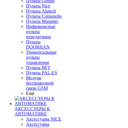
Пульты Genius
Пульты Nice
Пульты Alutech
Пульты Сomunello
Пульты Marantec
Инфракрасные
пульты
передатчики
Пульты
DOORHAN
Универсальные
пульты
управления
Пульты BFT
Пульты PAL-ES
Модули
беспроводной
связи GSM
Ещё
АКСЕССУАРЫ К
АВТОМАТИКЕ
Аксессуары NICE
Аксессуары