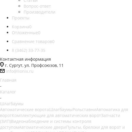
Статьи
Вопрос-ответ
Производители
Проекты
Корзина
0
Отложенные
0
Сравнение товаров
0
8 (3462) 33-77-35
Контактная информация
г. Сургут, ул. Профсоюзов, 11
info@lionix.ru
Главная
-
Каталог
-
Шлагбаумы
Автоматические ворота
Шлагбаумы
Рольставни
Автоматика для
ворот
Комплектующие для автоматических ворот
Запчасти
(ЗИП)
Видеонаблюдение и системы контроля
доступом
Автоматические двери
Пульты, брелоки для ворот и