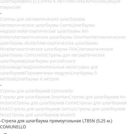
шлагбаумов
АКСЕССУАРЫ К АВТОМАТИКЕ
Антискользящие
покрытия
-
Стрелы для автоматических шлагбаумов
Автоматические шлагбаумы Came
Шлагбаумы
недорогие
Автоматические шлагбаумы AN-
motors
Автоматические шлагбаумы DoorHan
Автоматические
шлагбаумы Alutech
Автоматические шлагбаумы
Nice
Автоматические шлагбаумы FAAC
Автоматические
шлагбаумы Comunello
Стрелы для автоматических
шлагбаумов
Шлагбаумы российского
производства
Дополнительные аксессуары для
шлагбаумов
Парковочные модули
Шлагбаумы 5
метров
Шлагбаумы 6 метров
-
Стрелы для шлагбаумов Comunello
Стрелы для шлагбаумов DoorHan
Стрелы для шлагбаумов An-
motors
Стрелы для шлагбаумов Came
Стрелы для шлагбаумов
FAAC
Стрелы для шлагбаумов Genius
Стрелы для шлагбаумов
Nice
Стрелы для шлагбаумов Alutech
-
Стрела для шлагбаума прямоугольная LTB5N (5,25 м.)
COMUNELLO