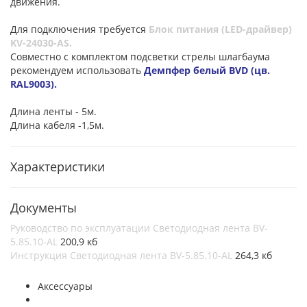
движения.
Для подключения требуется
Блок питания (LED-драйвер)
KV-24030-AS.
Совместно с комплектом подсветки стрелы шлагбаума
рекомендуем использовать
Демпфер белый BVD
(цв.
RAL9003).
Длина ленты - 5м.
Длина кабеля -1,5м.
Характеристики
Документы
Руководство по эксплуатации Светодиодная лента BV-
5.85.10-AL
200,9 кб
Инструкция Светодиодная лента BV-5.85.10-AL
264,3 кб
Аксессуары