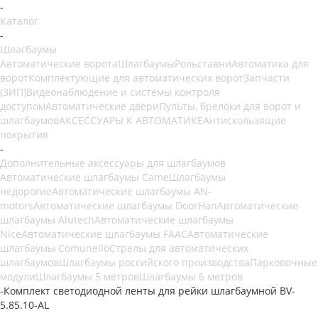
-
Каталог
-
Шлагбаумы
Автоматические ворота
Шлагбаумы
Рольставни
Автоматика для
ворот
Комплектующие для автоматических ворот
Запчасти
(ЗИП)
Видеонаблюдение и системы контроля
доступом
Автоматические двери
Пульты, брелоки для ворот и
шлагбаумов
АКСЕССУАРЫ К АВТОМАТИКЕ
Антискользящие
покрытия
-
Дополнительные аксессуары для шлагбаумов
Автоматические шлагбаумы Came
Шлагбаумы
недорогие
Автоматические шлагбаумы AN-
motors
Автоматические шлагбаумы DoorHan
Автоматические
шлагбаумы Alutech
Автоматические шлагбаумы
Nice
Автоматические шлагбаумы FAAC
Автоматические
шлагбаумы Comunello
Стрелы для автоматических
шлагбаумов
Шлагбаумы российского производства
Парковочные
модули
Шлагбаумы 5 метров
Шлагбаумы 6 метров
-
Комплект светодиодной ленты для рейки шлагбаумной BV-
5.85.10-AL