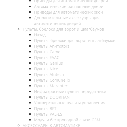
Приводы для автоматических дверей
Автоматические распашные двери
Приводы для автоматических окон
Дополнительные аксессуары для
автоматических дверей
Пульты, брелоки для ворот и шлагбаумов
Назад
Пульты, брелоки для ворот и шлагбаумов
Пульты An-motors
Пульты Came
Пульты FAAC
Пульты Genius
Пульты Nice
Пульты Alutech
Пульты Сomunello
Пульты Marantec
Инфракрасные пульты передатчики
Пульты DOORHAN
Универсальные пульты управления
Пульты BFT
Пульты PAL-ES
Модули беспроводной связи GSM
АКСЕССУАРЫ К АВТОМАТИКЕ