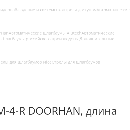
идеонаблюдение и системы контроля доступом
Автоматические
rHan
Автоматические шлагбаумы Alutech
Автоматические
в
Шлагбаумы российского производства
Дополнительные
релы для шлагбаумов Nice
Стрелы для шлагбаумов
M-4-R DOORHAN, длина