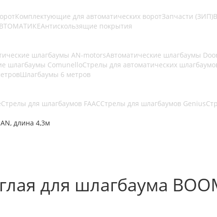
ворот
Комплектующие для автоматических ворот
Запчасти (ЗИП)
В
АВТОМАТИКЕ
Антискользящие покрытия
тические шлагбаумы AN-motors
Автоматические шлагбаумы Doo
ие шлагбаумы Comunello
Стрелы для автоматических шлагбаумо
метров
Шлагбаумы 6 метров
e
Стрелы для шлагбаумов FAAC
Стрелы для шлагбаумов Genius
Ст
AN, длина 4,3м
глая для шлагбаума BOO