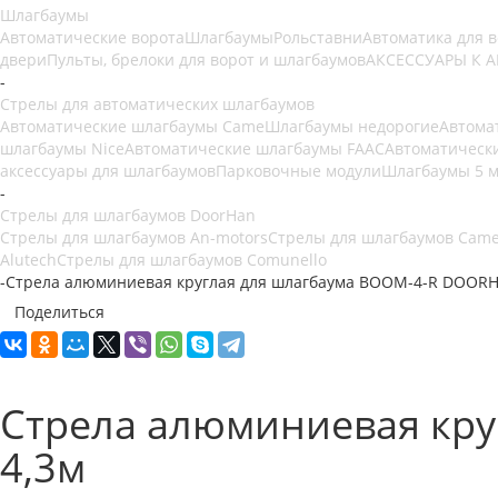
Шлагбаумы
Автоматические ворота
Шлагбаумы
Рольставни
Автоматика для 
двери
Пульты, брелоки для ворот и шлагбаумов
АКСЕССУАРЫ К 
-
Стрелы для автоматических шлагбаумов
Автоматические шлагбаумы Came
Шлагбаумы недорогие
Автома
шлагбаумы Nice
Автоматические шлагбаумы FAAC
Автоматическ
аксессуары для шлагбаумов
Парковочные модули
Шлагбаумы 5 
-
Стрелы для шлагбаумов DoorHan
Стрелы для шлагбаумов An-motors
Стрелы для шлагбаумов Cam
Alutech
Стрелы для шлагбаумов Comunello
-
Стрела алюминиевая круглая для шлагбаума BOOM-4-R DOORH
Поделиться
Стрела алюминиевая кру
4,3м