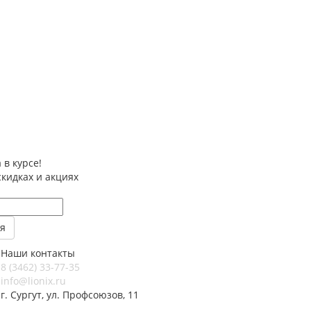
 в курсе!
скидках и акциях
Наши контакты
8 (3462) 33-77-35
info@lionix.ru
г. Сургут, ул. Профсоюзов, 11