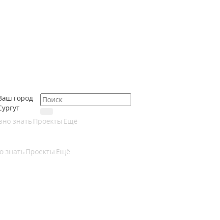
Ваш город
Сургут
зно знать
Проекты
Ещё
о знать
Проекты
Ещё