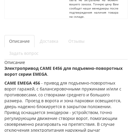
быть не актуальны на момент
вашего заказа. Точную цену Вам
сообщат наши менеджеры после
подтверждения наличия товара
на складе.
Описание
Доставка
Отзывы
Задать вопрос
Описание
Электропривод CAME E456 для подъемно-поворотных
ворот серии EMEGA
.
CAME EMEGA 456
- привод для подъемно-поворотных
ворот гаражей, с балансировочными пружинами и/или с
противовесами, со створками среднего и большого
размера. Проезд в ворота и зона парковки освещаются,
дверь надежно блокируется в закрытом положении.
Привод оснащается энкодером - устройством, точно
регулирующим движение створки ворот, помогающим
своевременно реагировать на препятствия. В случае
отключения электропитания наружный рычаг