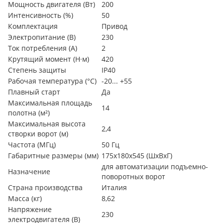
Мощность двигателя (Вт)
200
Интенсивность (%)
50
Комплектация
Привод
Электропитание (В)
230
Ток потребления (A)
2
Крутящий момент (Н·м)
420
Степень защиты
IP40
Рабочая температура (°C)
-20... +55
Плавный старт
Да
Максимальная площадь
14
полотна (м²)
Максимальная высота
2,4
створки ворот (м)
Частота (МГц)
50 Гц
Габаритные размеры (мм)
175х180х545 (ШхВхГ)
для автоматизации подъемно-
Назначение
поворотных ворот
Страна производства
Италия
Масса (кг)
8,62
Напряжение
230
электродвигателя (В)