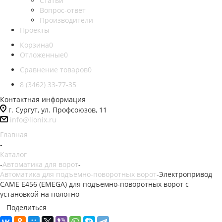
Статьи
Вопрос-ответ
Производители
Проекты
Корзина
0
Отложенные
0
Сравнение товаров
0
8 (3462) 33-77-35
Контактная информация
г. Сургут, ул. Профсоюзов, 11
info@lionix.ru
Главная
-
Каталог
-
Автоматика для ворот
-
Автоматика для подъемно-поворотных ворот
-
Электропривод
CAME E456 (EMEGA) для подъемно-поворотных ворот с
установкой на полотно
Поделиться