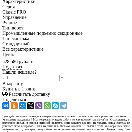
Характеристики
Серия
Classic PRO
Управление
Ручное
Тип ворот
Промышленные подъемно-секционные
Тип монтажа
Стандартный
Все характеристики
Цена:
528 586
руб.
/шт
Под заказ
Нашли дешевле?
-
+
В корзину
Купить в 1 клик
Рассчитать доставку
Поделиться
Цена действительна только для интернет-магазина и может отличаться от цен в розничных магазинах.
Уважаемые покупатели! Мы непрерывно ведем работу по улучшению нашего сайта. К сожалению, в
настоящее время, в период высокой волатильности закупочных цен на товары, наша система не
успевает актуализировать цены на сайте и в Личном кабинете. В связи с этим, мы обращаем ваше
внимание на то, что цены могут быть не актуальны на момент вашего заказа. Точную цену Вам