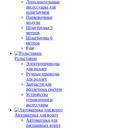
Дополнительные
аксессуары для
шлагбаумов
Парковочные
модули
Шлагбаумы 5
метров
Шлагбаумы 6
метров
Ещё
Рольставни
Электроприводы
для роллет
Ручные приводы
для роллет
Запчасти для
роллетных систем
Устройства
управления и
аксессуары
Автоматика для ворот
Автоматика для
распашных ворот