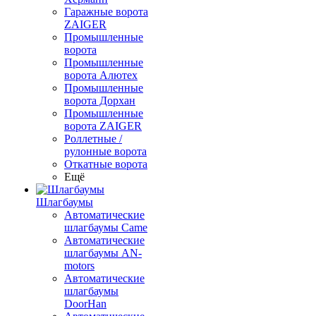
Гаражные ворота
ZAIGER
Промышленные
ворота
Промышленные
ворота Алютех
Промышленные
ворота Дорхан
Промышленные
ворота ZAIGER
Роллетные /
рулонные ворота
Откатные ворота
Ещё
Шлагбаумы
Автоматические
шлагбаумы Came
Автоматические
шлагбаумы AN-
motors
Автоматические
шлагбаумы
DoorHan