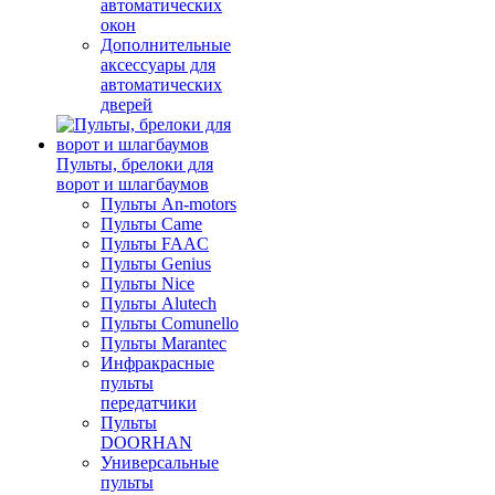
автоматических
окон
Дополнительные
аксессуары для
автоматических
дверей
Пульты, брелоки для
ворот и шлагбаумов
Пульты An-motors
Пульты Came
Пульты FAAC
Пульты Genius
Пульты Nice
Пульты Alutech
Пульты Сomunello
Пульты Marantec
Инфракрасные
пульты
передатчики
Пульты
DOORHAN
Универсальные
пульты