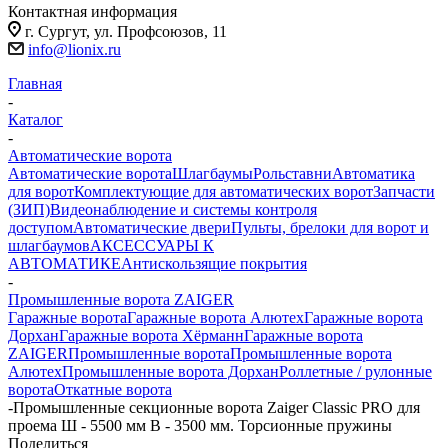
Контактная информация
г. Сургут, ул. Профсоюзов, 11
info@lionix.ru
Главная
-
Каталог
-
Автоматические ворота
Автоматические ворота
Шлагбаумы
Рольставни
Автоматика
для ворот
Комплектующие для автоматических ворот
Запчасти
(ЗИП)
Видеонаблюдение и системы контроля
доступом
Автоматические двери
Пульты, брелоки для ворот и
шлагбаумов
АКСЕССУАРЫ К
АВТОМАТИКЕ
Антискользящие покрытия
-
Промышленные ворота ZAIGER
Гаражные ворота
Гаражные ворота Алютех
Гаражные ворота
Дорхан
Гаражные ворота Хёрманн
Гаражные ворота
ZAIGER
Промышленные ворота
Промышленные ворота
Алютех
Промышленные ворота Дорхан
Роллетные / рулонные
ворота
Откатные ворота
-
Промышленные секционные ворота Zaiger Classic PRO для
проема Ш - 5500 мм В - 3500 мм. Торсионные пружины
Поделиться