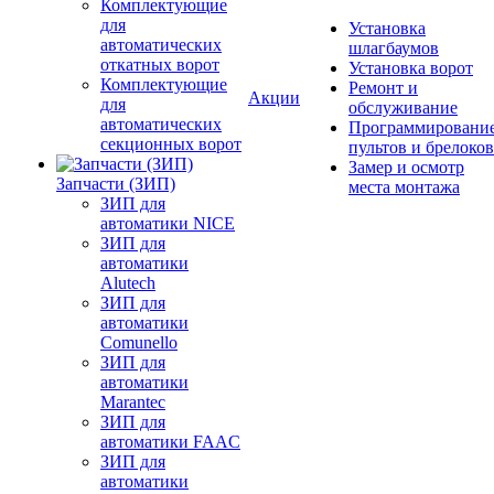
Комплектующие
для
Установка
автоматических
шлагбаумов
откатных ворот
Установка ворот
Комплектующие
Ремонт и
Акции
для
обслуживание
автоматических
Программировани
секционных ворот
пультов и брелоков
Замер и осмотр
Запчасти (ЗИП)
места монтажа
ЗИП для
автоматики NICE
ЗИП для
автоматики
Alutech
ЗИП для
автоматики
Comunello
ЗИП для
автоматики
Marantec
ЗИП для
автоматики FAAC
ЗИП для
автоматики