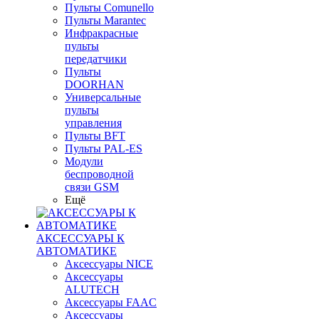
Пульты Сomunello
Пульты Marantec
Инфракрасные
пульты
передатчики
Пульты
DOORHAN
Универсальные
пульты
управления
Пульты BFT
Пульты PAL-ES
Модули
беспроводной
связи GSM
Ещё
АКСЕССУАРЫ К
АВТОМАТИКЕ
Аксессуары NICE
Аксессуары
ALUTECH
Аксессуары FAAC
Аксессуары