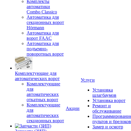
Комплекты
автоматики
Combo Classico
Автоматика для
секционных ворот
Hörmann
Автоматика для
ворот FAAC
Автоматика для
подъемно-
поворотных ворот
Комплектующие для
автоматических ворот
Услуги
Комплектующие
для
Установка
автоматических
шлагбаумов
откатных ворот
Установка ворот
Комплектующие
Ремонт и
Акции
для
обслуживание
автоматических
Программировани
секционных ворот
пультов и брелоков
Замер и осмотр