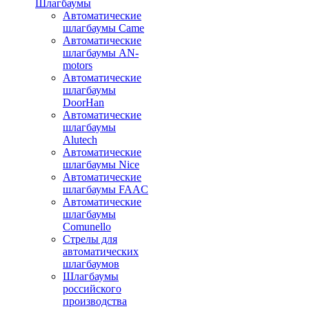
Шлагбаумы
Автоматические
шлагбаумы Came
Автоматические
шлагбаумы AN-
motors
Автоматические
шлагбаумы
DoorHan
Автоматические
шлагбаумы
Alutech
Автоматические
шлагбаумы Nice
Автоматические
шлагбаумы FAAC
Автоматические
шлагбаумы
Comunello
Стрелы для
автоматических
шлагбаумов
Шлагбаумы
российского
производства