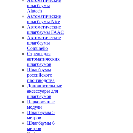
Автоматические
шлагбаумы
Alutech
Автоматические
шлагбаумы Nice
Автоматические
шлагбаумы FAAC
Автоматические
шлагбаумы
Comunello
Стрелы для
автоматических
шлагбаумов
Шлагбаумы
российского
производства
Дополнительные
аксессуары для
шлагбаумов
Парковочные
модули
Шлагбаумы 5
метров
Шлагбаумы 6
метров