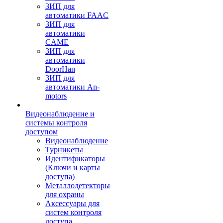
ЗИП для
автоматики FAAC
ЗИП для
автоматики
CAME
ЗИП для
автоматики
DoorHan
ЗИП для
автоматики An-
motors
Видеонаблюдение и
системы контроля
доступом
Видеонаблюдение
Турникеты
Идентификаторы
(Ключи и карты
доступа)
Металлодетекторы
для охраны
Аксессуары для
систем контроля
доступа