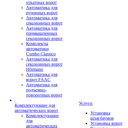
откатных ворот
Автоматика для
рулонных ворот
Автоматика для
секционных ворот
Автоматика для
промышленных
секционных ворот
Комплекты
автоматики
Combo Classico
Автоматика для
секционных ворот
Hörmann
Автоматика для
ворот FAAC
Автоматика для
подъемно-
поворотных ворот
Услуги
Комплектующие для
автоматических ворот
Установка
Комплектующие
шлагбаумов
для
Установка ворот
автоматических