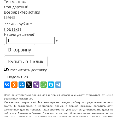
Тип монтажа
Стандартный
Все характеристики
Цена:
773 468
руб.
/шт
Под заказ
Нашли дешевле?
-
+
В корзину
Купить в 1 клик
Рассчитать доставку
Поделиться
Цена действительна только для интернет-магазина и может отличаться от цен в
розничных магазинах.
Уважаемые покупатели! Мы непрерывно ведем работу по улучшению нашего
сайта. К сожалению, в настоящее время, в период высокой волатильности
закупочных цен на товары, наша система не успевает актуализировать цены на
сайте и в Личном кабинете. В связи с этим, мы обращаем ваше внимание на то,
что цены могут быть не актуальны на момент вашего заказа. Точную цену Вам