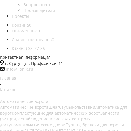
Вопрос-ответ
Производители
Проекты
Корзина
0
Отложенные
0
Сравнение товаров
0
8 (3462) 33-77-35
Контактная информация
г. Сургут, ул. Профсоюзов, 11
info@lionix.ru
Главная
-
Каталог
-
Автоматические ворота
Автоматические ворота
Шлагбаумы
Рольставни
Автоматика для
ворот
Комплектующие для автоматических ворот
Запчасти
(ЗИП)
Видеонаблюдение и системы контроля
доступом
Автоматические двери
Пульты, брелоки для ворот и
шлагбаумов
АКСЕССУАРЫ К АВТОМАТИКЕ
Антискользящие