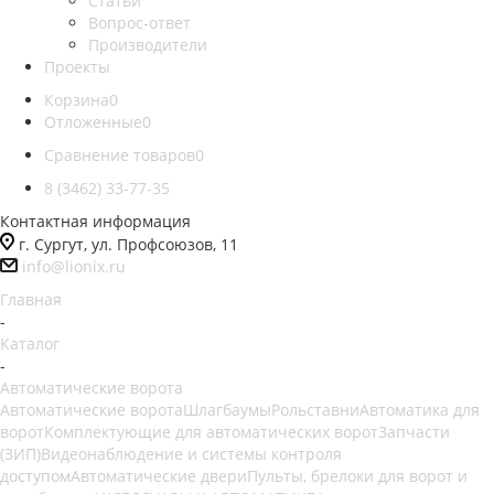
Статьи
Вопрос-ответ
Производители
Проекты
Корзина
0
Отложенные
0
Сравнение товаров
0
8 (3462) 33-77-35
Контактная информация
г. Сургут, ул. Профсоюзов, 11
info@lionix.ru
Главная
-
Каталог
-
Автоматические ворота
Автоматические ворота
Шлагбаумы
Рольставни
Автоматика для
ворот
Комплектующие для автоматических ворот
Запчасти
(ЗИП)
Видеонаблюдение и системы контроля
доступом
Автоматические двери
Пульты, брелоки для ворот и