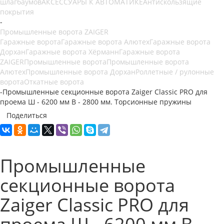
шлагбаумов
АКСЕССУАРЫ К АВТОМАТИКЕ
Антискользящие
покрытия
-
Промышленные ворота ZAIGER
Гаражные ворота
Гаражные ворота Алютех
Гаражные ворота
Дорхан
Гаражные ворота Хёрманн
Гаражные ворота
ZAIGER
Промышленные ворота
Промышленные ворота
Алютех
Промышленные ворота Дорхан
Роллетные / рулонные
ворота
Откатные ворота
-
Промышленные секционные ворота Zaiger Classic PRO для
проема Ш - 6200 мм В - 2800 мм. Торсионные пружины
Поделиться
Промышленные
секционные ворота
Zaiger Classic PRO для