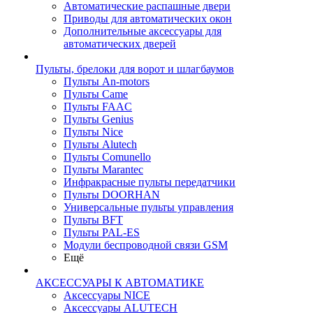
Автоматические распашные двери
Приводы для автоматических окон
Дополнительные аксессуары для
автоматических дверей
Пульты, брелоки для ворот и шлагбаумов
Пульты An-motors
Пульты Came
Пульты FAAC
Пульты Genius
Пульты Nice
Пульты Alutech
Пульты Сomunello
Пульты Marantec
Инфракрасные пульты передатчики
Пульты DOORHAN
Универсальные пульты управления
Пульты BFT
Пульты PAL-ES
Модули беспроводной связи GSM
Ещё
АКСЕССУАРЫ К АВТОМАТИКЕ
Аксессуары NICE
Аксессуары ALUTECH