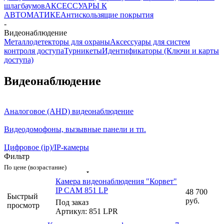
шлагбаумов
АКСЕССУАРЫ К
АВТОМАТИКЕ
Антискользящие покрытия
-
Видеонаблюдение
Металлодетекторы для охраны
Аксессуары для систем
контроля доступа
Турникеты
Идентификаторы (Ключи и карты
доступа)
Видеонаблюдение
Аналоговое (AHD) видеонаблюдение
Видеодомофоны, вызывные панели и тп.
Цифровое (ip)/IP-камеры
Фильтр
По цене (возрастание)
Камера видеонаблюдения "Корвет"
IP CAM 851 LP
48 700
Быстрый
руб.
Под заказ
просмотр
Артикул: 851 LPR