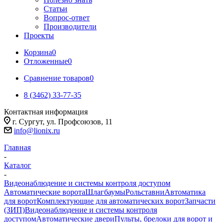
Статьи
Вопрос-ответ
Производители
Проекты
Корзина
0
Отложенные
0
Сравнение товаров
0
8 (3462) 33-77-35
Контактная информация
г. Сургут, ул. Профсоюзов, 11
info@lionix.ru
Главная
-
Каталог
-
Видеонаблюдение и системы контроля доступом
Автоматические ворота
Шлагбаумы
Рольставни
Автоматика
для ворот
Комплектующие для автоматических ворот
Запчасти
(ЗИП)
Видеонаблюдение и системы контроля
доступом
Автоматические двери
Пульты, брелоки для ворот и