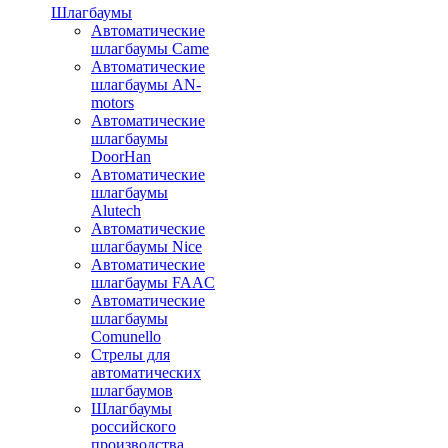
Шлагбаумы
Автоматические
шлагбаумы Came
Автоматические
шлагбаумы AN-
motors
Автоматические
шлагбаумы
DoorHan
Автоматические
шлагбаумы
Alutech
Автоматические
шлагбаумы Nice
Автоматические
шлагбаумы FAAC
Автоматические
шлагбаумы
Comunello
Стрелы для
автоматических
шлагбаумов
Шлагбаумы
российского
производства