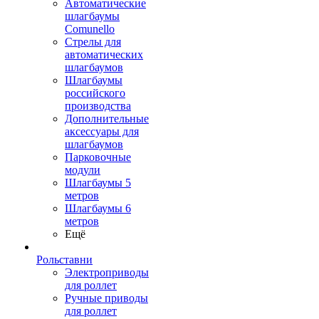
Автоматические
шлагбаумы
Comunello
Стрелы для
автоматических
шлагбаумов
Шлагбаумы
российского
производства
Дополнительные
аксессуары для
шлагбаумов
Парковочные
модули
Шлагбаумы 5
метров
Шлагбаумы 6
метров
Ещё
Рольставни
Электроприводы
для роллет
Ручные приводы
для роллет