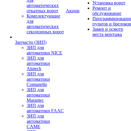
для
Установка ворот
автоматических
Ремонт и
откатных ворот
Акции
обслуживание
Комплектующие
Программировани
для
пультов и брелоков
автоматических
Замер и осмотр
секционных ворот
места монтажа
Запчасти (ЗИП)
ЗИП для
автоматики NICE
ЗИП для
автоматики
Alutech
ЗИП для
автоматики
Comunello
ЗИП для
автоматики
Marantec
ЗИП для
автоматики FAAC
ЗИП для
автоматики
CAME