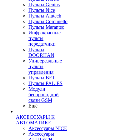
Пульты Genius
Пульты Nice
Пульты Alutech
Пульты Сomunello
Пульты Marantec
Инфракрасные
пульты
передатчики
Пульты
DOORHAN
Универсальные
пульты
управления
Пульты BFT
Пульты PAL-ES
Модули
беспроводной
связи GSM
Ещё
АКСЕССУАРЫ К
АВТОМАТИКЕ
Аксессуары NICE
Аксессуары
ALUTECH