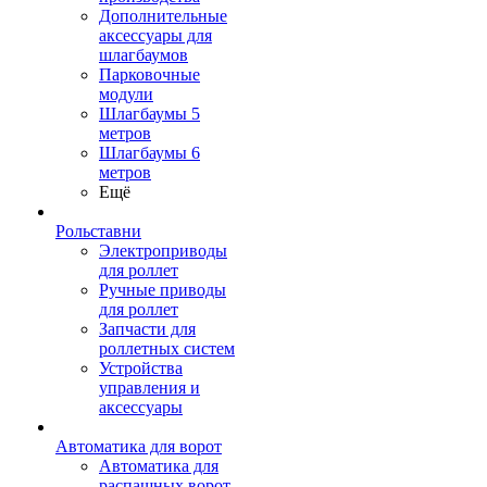
Дополнительные
аксессуары для
шлагбаумов
Парковочные
модули
Шлагбаумы 5
метров
Шлагбаумы 6
метров
Ещё
Рольставни
Электроприводы
для роллет
Ручные приводы
для роллет
Запчасти для
роллетных систем
Устройства
управления и
аксессуары
Автоматика для ворот
Автоматика для
распашных ворот