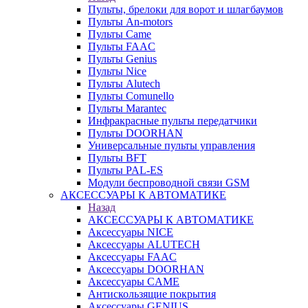
Пульты, брелоки для ворот и шлагбаумов
Пульты An-motors
Пульты Came
Пульты FAAC
Пульты Genius
Пульты Nice
Пульты Alutech
Пульты Сomunello
Пульты Marantec
Инфракрасные пульты передатчики
Пульты DOORHAN
Универсальные пульты управления
Пульты BFT
Пульты PAL-ES
Модули беспроводной связи GSM
АКСЕССУАРЫ К АВТОМАТИКЕ
Назад
АКСЕССУАРЫ К АВТОМАТИКЕ
Аксессуары NICE
Аксессуары ALUTECH
Аксессуары FAAC
Аксессуары DOORHAN
Аксессуары CAME
Антискользящие покрытия
Аксессуары GENIUS