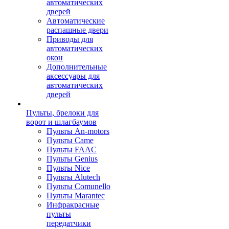
автоматических
дверей
Автоматические
распашные двери
Приводы для
автоматических
окон
Дополнительные
аксессуары для
автоматических
дверей
Пульты, брелоки для
ворот и шлагбаумов
Пульты An-motors
Пульты Came
Пульты FAAC
Пульты Genius
Пульты Nice
Пульты Alutech
Пульты Сomunello
Пульты Marantec
Инфракрасные
пульты
передатчики