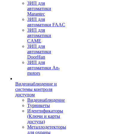
ЗИП для
автоматики
Marantec
ЗИП для
автоматики FAAC
ЗИП для
автоматики
CAME
ЗИП для
автоматики
DoorHan
ЗИП для
автоматики An-
motors
Видеонаблюдение и
системы контроля
доступом
Видеонаблюдение
Турникеты
Идентификаторы
(Ключи и карты
доступа)
Металлодетекторы
для охраны