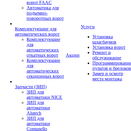
ворот FAAC
Автоматика для
подъемно-
поворотных ворот
Услуги
Комплектующие для
автоматических ворот
Установка
Комплектующие
шлагбаумов
для
Установка ворот
автоматических
Ремонт и
откатных ворот
Акции
обслуживание
Комплектующие
Программировани
для
пультов и брелоков
автоматических
Замер и осмотр
секционных ворот
места монтажа
Запчасти (ЗИП)
ЗИП для
автоматики NICE
ЗИП для
автоматики
Alutech
ЗИП для
автоматики
Comunello