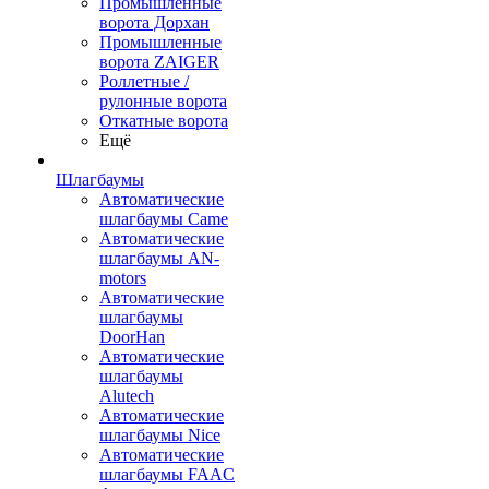
Промышленные
ворота Дорхан
Промышленные
ворота ZAIGER
Роллетные /
рулонные ворота
Откатные ворота
Ещё
Шлагбаумы
Автоматические
шлагбаумы Came
Автоматические
шлагбаумы AN-
motors
Автоматические
шлагбаумы
DoorHan
Автоматические
шлагбаумы
Alutech
Автоматические
шлагбаумы Nice
Автоматические
шлагбаумы FAAC