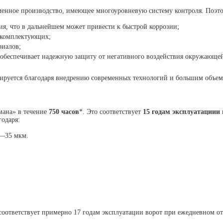
менное производство, имеющее многоуровневую систему контроля. Поэто
ия, что в дальнейшем может привести к быстрой коррозии;
х комплектующих;
риалов;
 обеспечивает надежную защиту от негативного воздействия окружающей
тируется благодаря внедрению современных технологий и большим объема
мана» в течение
750 часов
*. Это соответствует
15 годам эксплуатации
и
годаря:
3—35 мкм.
оответствует примерно 17 годам эксплуатации ворот при ежедневном отк