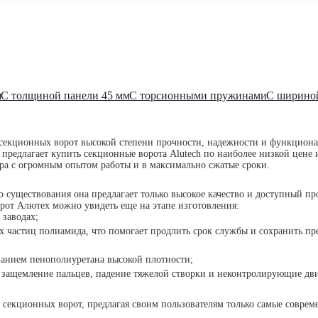
я
С толщиной панели 45 мм
С торсионными пружинами
С шириной
секционных ворот высокой степени прочности, надежности и функциона
редлагает купить секционные ворота Alutech по наиболее низкой цене 
ра с огромным опытом работы и в максимально сжатые сроки.
го существования она предлагает только высокое качество и доступный п
рот Алютех можно увидеть еще на этапе изготовления:
 заводах;
частиц полиамида, что помогает продлить срок службы и сохранить пр
ванием пенополиуретана высокой плотности;
защемление пальцев, падение тяжелой створки и неконтролирующие дв
секционных ворот, предлагая своим пользователям только самые соврем