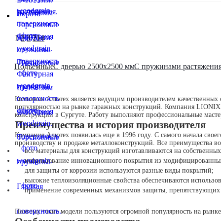
1
2
3
214
Подъемные
С дверью 2500х2500 мм
С пружинами растяжени
Компания Алютех является ведущим производителем качественных 
популярностью на рынке гаражных конструкций. Компания LIONIX п
конструкции в Сургуте. Работу выполняют профессиональные масте
Преимущества и история производителя
Компания Алютех появилась еще в 1996 году. С самого начала свое
производству и продаже металлоконструкций. Все преимущества во
все материалы для конструкций изготавливаются на собственных
использование инновационного покрытия из модифицированных 
для защиты от коррозии используются разные виды покрытий;
высокие теплоизоляционные свойства обеспечиваются использо
применение современных механизмов защиты, препятствующих 
Поэтому такие модели пользуются огромной популярность на рынке 