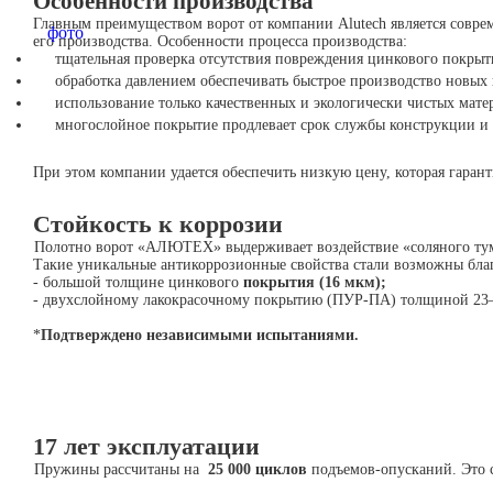
Особенности производства
Главным преимуществом ворот от компании Alutech является совре
его производства. Особенности процесса производства:
тщательная проверка отсутствия повреждения цинкового покрыт
обработка давлением обеспечивать быстрое производство новы
использование только качественных и экологически чистых мате
многослойное покрытие продлевает срок службы конструкции и
При этом компании удается обеспечить низкую цену, которая гаран
Стойкость к коррозии
Полотно ворот «АЛЮТЕХ» выдерживает воздействие «соляного ту
Такие уникальные антикоррозионные свойства стали возможны бла
- большой толщине цинкового
покрытия (16 мкм);
- двухслойному лакокрасочному покрытию (ПУР-ПА) толщиной 2
*
Подтверждено независимыми испытаниями.
17 лет эксплуатации
Пружины рассчитаны на
25 000 циклов
подъемов-опусканий. Это с