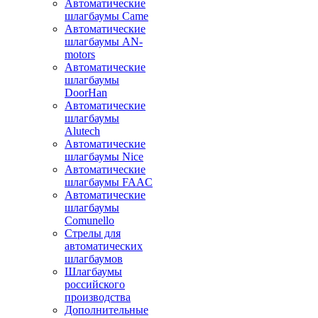
Автоматические
шлагбаумы Came
Автоматические
шлагбаумы AN-
motors
Автоматические
шлагбаумы
DoorHan
Автоматические
шлагбаумы
Alutech
Автоматические
шлагбаумы Nice
Автоматические
шлагбаумы FAAC
Автоматические
шлагбаумы
Comunello
Стрелы для
автоматических
шлагбаумов
Шлагбаумы
российского
производства
Дополнительные