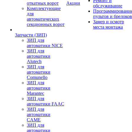
Ремонт и
откатных ворот
Акции
обслуживание
Комплектующие
Программировани
для
пультов и брелоков
автоматических
Замер и осмотр
секционных ворот
места монтажа
Запчасти (ЗИП)
ЗИП для
автоматики NICE
ЗИП для
автоматики
Alutech
ЗИП для
автоматики
Comunello
ЗИП для
автоматики
Marantec
ЗИП для
автоматики FAAC
ЗИП для
автоматики
CAME
ЗИП для
автоматики