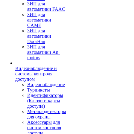
ЗИП для
автоматики FAAC
ЗИП для
автоматики
CAME
ЗИП для
автоматики
DoorHan
ЗИП для
автоматики An-
motors
Видеонаблюдение и
системы контроля
доступом
Видеонаблюдение
Турникеты
Идентификаторы
(Ключи и карты
доступа)
Металлодетекторы
для охраны
Аксессуары для
систем контроля
доступа