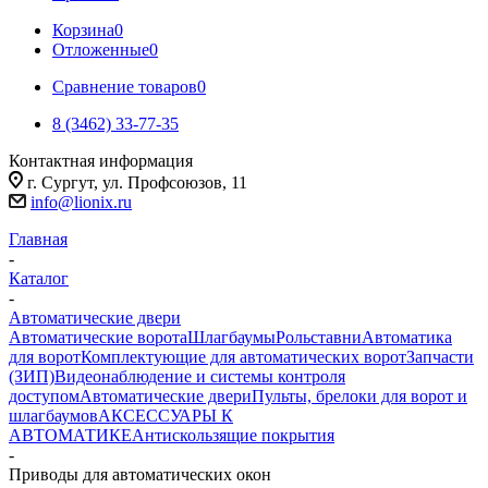
Корзина
0
Отложенные
0
Сравнение товаров
0
8 (3462) 33-77-35
Контактная информация
г. Сургут, ул. Профсоюзов, 11
info@lionix.ru
Главная
-
Каталог
-
Автоматические двери
Автоматические ворота
Шлагбаумы
Рольставни
Автоматика
для ворот
Комплектующие для автоматических ворот
Запчасти
(ЗИП)
Видеонаблюдение и системы контроля
доступом
Автоматические двери
Пульты, брелоки для ворот и
шлагбаумов
АКСЕССУАРЫ К
АВТОМАТИКЕ
Антискользящие покрытия
-
Приводы для автоматических окон