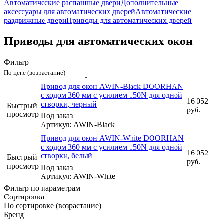
Автоматические распашные двери
Дополнительные
аксессуары для автоматических дверей
Автоматические
раздвижные двери
Приводы для автоматических дверей
Приводы для автоматических окон
Фильтр
По цене (возрастание)
Привод для окон AWIN-Black DOORHAN
с ходом 360 мм с усилием 150N для одной
16 052
створки, черный
Быстрый
руб.
просмотр
Под заказ
Артикул: AWIN-Black
Привод для окон AWIN-White DOORHAN
с ходом 360 мм с усилием 150N для одной
16 052
створки, белый
Быстрый
руб.
просмотр
Под заказ
Артикул: AWIN-White
Фильтр по параметрам
Сортировка
По сортировке (возрастание)
Бренд