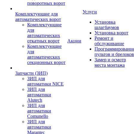
поворотных ворот
Услуги
Комплектующие для
автоматических ворот
Установка
Комплектующие
шлагбаумов
для
Установка ворот
автоматических
Ремонт и
откатных ворот
Акции
обслуживание
Комплектующие
Программировани
для
пультов и брелоков
автоматических
Замер и осмотр
секционных ворот
места монтажа
Запчасти (ЗИП)
ЗИП для
автоматики NICE
ЗИП для
автоматики
Alutech
ЗИП для
автоматики
Comunello
ЗИП для
автоматики
Marantec