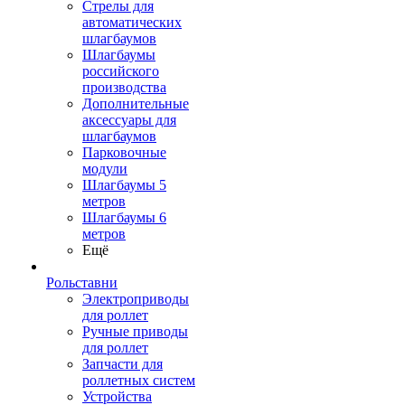
Стрелы для
автоматических
шлагбаумов
Шлагбаумы
российского
производства
Дополнительные
аксессуары для
шлагбаумов
Парковочные
модули
Шлагбаумы 5
метров
Шлагбаумы 6
метров
Ещё
Рольставни
Электроприводы
для роллет
Ручные приводы
для роллет
Запчасти для
роллетных систем
Устройства