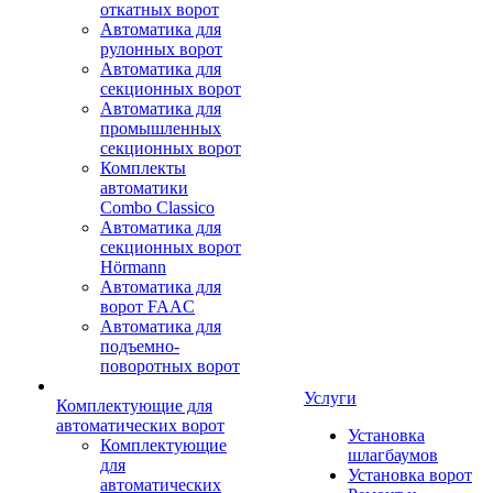
откатных ворот
Автоматика для
рулонных ворот
Автоматика для
секционных ворот
Автоматика для
промышленных
секционных ворот
Комплекты
автоматики
Combo Classico
Автоматика для
секционных ворот
Hörmann
Автоматика для
ворот FAAC
Автоматика для
подъемно-
поворотных ворот
Услуги
Комплектующие для
автоматических ворот
Установка
Комплектующие
шлагбаумов
для
Установка ворот
автоматических