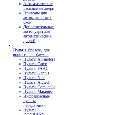
Автоматические
распашные двери
Приводы для
автоматических
окон
Дополнительные
аксессуары для
автоматических
дверей
Пульты, брелоки для
ворот и шлагбаумов
Пульты An-motors
Пульты Came
Пульты FAAC
Пульты Genius
Пульты Nice
Пульты Alutech
Пульты Сomunello
Пульты Marantec
Инфракрасные
пульты
передатчики
Пульты
DOORHAN