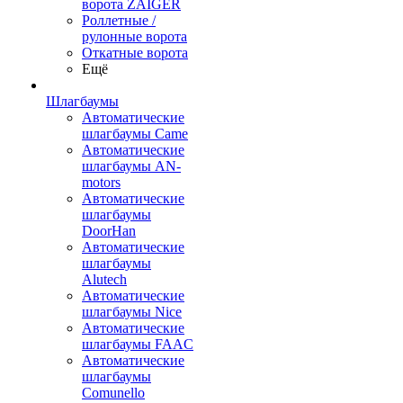
ворота ZAIGER
Роллетные /
рулонные ворота
Откатные ворота
Ещё
Шлагбаумы
Автоматические
шлагбаумы Came
Автоматические
шлагбаумы AN-
motors
Автоматические
шлагбаумы
DoorHan
Автоматические
шлагбаумы
Alutech
Автоматические
шлагбаумы Nice
Автоматические
шлагбаумы FAAC
Автоматические
шлагбаумы
Comunello