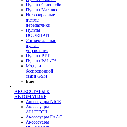
Пульты Сomunello
Пульты Marantec
Инфракрасные
пульты
передатчики
Пульты
DOORHAN
Универсальные
пульты
управления
Пульты BFT
Пульты PAL-ES
Модули
беспроводной
связи GSM
Ещё
АКСЕССУАРЫ К
АВТОМАТИКЕ
Аксессуары NICE
Аксессуары
ALUTECH
Аксессуары FAAC
Аксессуары