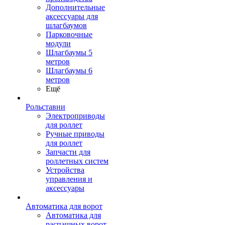
Дополнительные
аксессуары для
шлагбаумов
Парковочные
модули
Шлагбаумы 5
метров
Шлагбаумы 6
метров
Ещё
Рольставни
Электроприводы
для роллет
Ручные приводы
для роллет
Запчасти для
роллетных систем
Устройства
управления и
аксессуары
Автоматика для ворот
Автоматика для
распашных ворот