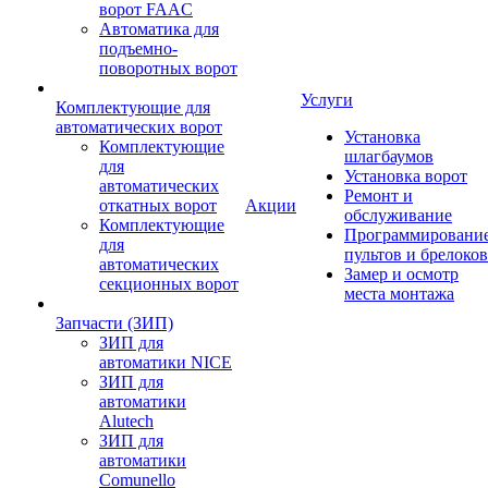
ворот FAAC
Автоматика для
подъемно-
поворотных ворот
Услуги
Комплектующие для
автоматических ворот
Установка
Комплектующие
шлагбаумов
для
Установка ворот
автоматических
Ремонт и
откатных ворот
Акции
обслуживание
Комплектующие
Программировани
для
пультов и брелоков
автоматических
Замер и осмотр
секционных ворот
места монтажа
Запчасти (ЗИП)
ЗИП для
автоматики NICE
ЗИП для
автоматики
Alutech
ЗИП для
автоматики
Comunello