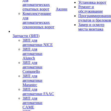
для
Установка ворот
автоматических
Ремонт и
откатных ворот
Акции
обслуживание
Комплектующие
Программировани
для
пультов и брелоков
автоматических
Замер и осмотр
секционных ворот
места монтажа
Запчасти (ЗИП)
ЗИП для
автоматики NICE
ЗИП для
автоматики
Alutech
ЗИП для
автоматики
Comunello
ЗИП для
автоматики
Marantec
ЗИП для
автоматики FAAC
ЗИП для
автоматики
CAME