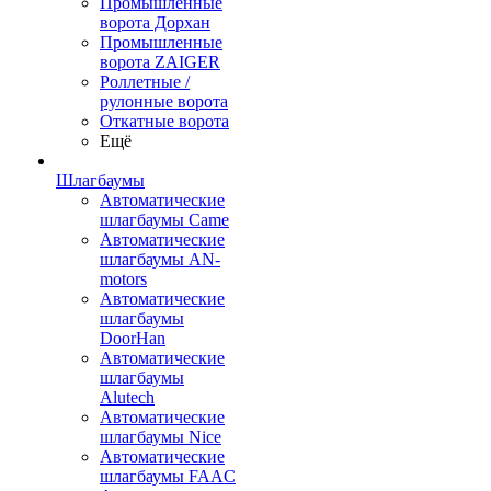
Промышленные
ворота Дорхан
Промышленные
ворота ZAIGER
Роллетные /
рулонные ворота
Откатные ворота
Ещё
Шлагбаумы
Автоматические
шлагбаумы Came
Автоматические
шлагбаумы AN-
motors
Автоматические
шлагбаумы
DoorHan
Автоматические
шлагбаумы
Alutech
Автоматические
шлагбаумы Nice
Автоматические
шлагбаумы FAAC