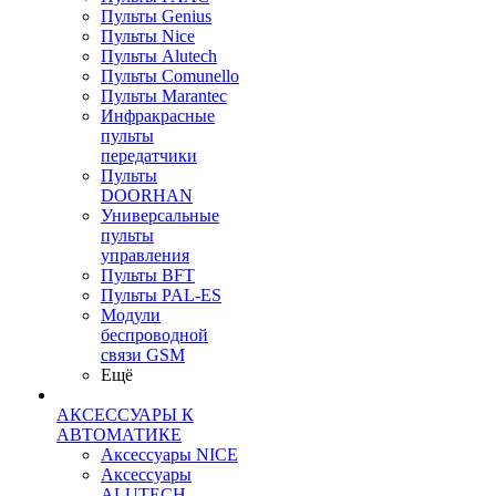
Пульты Genius
Пульты Nice
Пульты Alutech
Пульты Сomunello
Пульты Marantec
Инфракрасные
пульты
передатчики
Пульты
DOORHAN
Универсальные
пульты
управления
Пульты BFT
Пульты PAL-ES
Модули
беспроводной
связи GSM
Ещё
АКСЕССУАРЫ К
АВТОМАТИКЕ
Аксессуары NICE
Аксессуары
ALUTECH