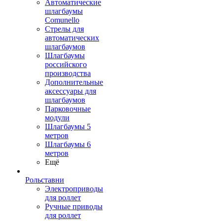
Автоматические
шлагбаумы
Comunello
Стрелы для
автоматических
шлагбаумов
Шлагбаумы
российского
производства
Дополнительные
аксессуары для
шлагбаумов
Парковочные
модули
Шлагбаумы 5
метров
Шлагбаумы 6
метров
Ещё
Рольставни
Электроприводы
для роллет
Ручные приводы
для роллет