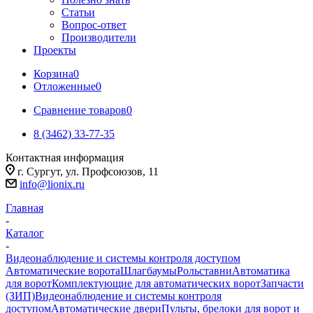
Статьи
Вопрос-ответ
Производители
Проекты
Корзина
0
Отложенные
0
Сравнение товаров
0
8 (3462) 33-77-35
Контактная информация
г. Сургут, ул. Профсоюзов, 11
info@lionix.ru
Главная
-
Каталог
-
Видеонаблюдение и системы контроля доступом
Автоматические ворота
Шлагбаумы
Рольставни
Автоматика
для ворот
Комплектующие для автоматических ворот
Запчасти
(ЗИП)
Видеонаблюдение и системы контроля
доступом
Автоматические двери
Пульты, брелоки для ворот и