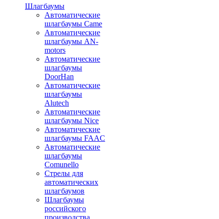
Шлагбаумы
Автоматические
шлагбаумы Came
Автоматические
шлагбаумы AN-
motors
Автоматические
шлагбаумы
DoorHan
Автоматические
шлагбаумы
Alutech
Автоматические
шлагбаумы Nice
Автоматические
шлагбаумы FAAC
Автоматические
шлагбаумы
Comunello
Стрелы для
автоматических
шлагбаумов
Шлагбаумы
российского
производства