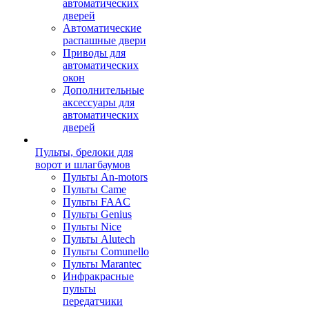
автоматических
дверей
Автоматические
распашные двери
Приводы для
автоматических
окон
Дополнительные
аксессуары для
автоматических
дверей
Пульты, брелоки для
ворот и шлагбаумов
Пульты An-motors
Пульты Came
Пульты FAAC
Пульты Genius
Пульты Nice
Пульты Alutech
Пульты Сomunello
Пульты Marantec
Инфракрасные
пульты
передатчики