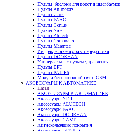
Пульты, брелоки для ворот и шлагбаумов
Пульты An-motors
Пульты Came
Пульты FAAC
Пульты Genius
Пульты Nice
Пульты Alutech
Пульты Сomunello
Пульты Marantec
Инфракрасные пульты передатчики
Пульты DOORHAN
Универсальные пульты управления
Пульты BFT
Пульты PAL-ES
Модули беспроводной связи GSM
АКСЕССУАРЫ К АВТОМАТИКЕ
Назад
АКСЕССУАРЫ К АВТОМАТИКЕ
Аксессуары NICE
Аксессуары ALUTECH
Аксессуары FAAC
Аксессуары DOORHAN
Аксессуары CAME
Антискользящие покрытия
Аксессуары GENIUS