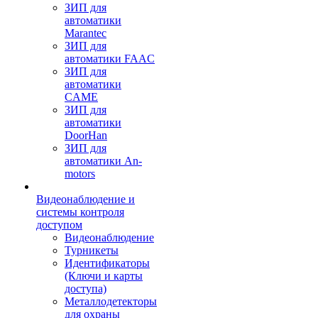
ЗИП для
автоматики
Marantec
ЗИП для
автоматики FAAC
ЗИП для
автоматики
CAME
ЗИП для
автоматики
DoorHan
ЗИП для
автоматики An-
motors
Видеонаблюдение и
системы контроля
доступом
Видеонаблюдение
Турникеты
Идентификаторы
(Ключи и карты
доступа)
Металлодетекторы
для охраны