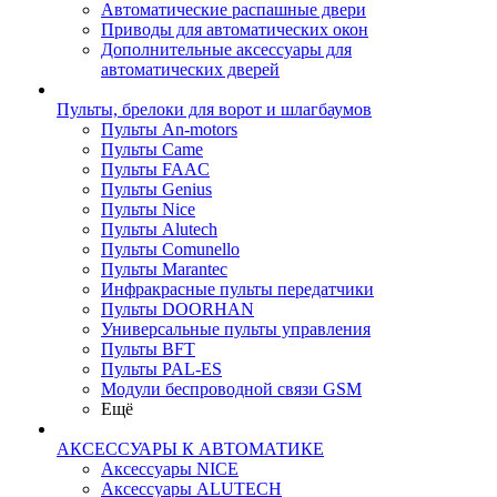
Автоматические распашные двери
Приводы для автоматических окон
Дополнительные аксессуары для
автоматических дверей
Пульты, брелоки для ворот и шлагбаумов
Пульты An-motors
Пульты Came
Пульты FAAC
Пульты Genius
Пульты Nice
Пульты Alutech
Пульты Сomunello
Пульты Marantec
Инфракрасные пульты передатчики
Пульты DOORHAN
Универсальные пульты управления
Пульты BFT
Пульты PAL-ES
Модули беспроводной связи GSM
Ещё
АКСЕССУАРЫ К АВТОМАТИКЕ
Аксессуары NICE
Аксессуары ALUTECH