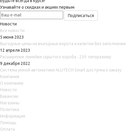
Будьте всегда в курсе!
Узнавайте о скидках и акциях первым
Новости
Все новости
5 июня 2023
Выгодные цены на въездные ворота и калитки без заполнения
12 апреля 2023
Расширение линейки скрытого короба - 230 типоразмер
9 декабря 2022
Система умной автоматики ALUTECH Smart доступна к заказу
Компания
О компании
Новости
Вакансии
Магазины
Политика
Информация
Помощь
Оплата