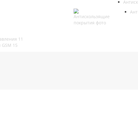
Антис
Ант
равления
11
и GSM
15