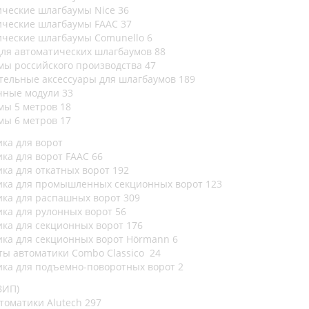
ические шлагбаумы Nice
36
ические шлагбаумы FAAC
37
ические шлагбаумы Comunello
6
для автоматических шлагбаумов
88
мы российского производства
47
тельные аксессуары для шлагбаумов
189
чные модули
33
мы 5 метров
18
мы 6 метров
17
ка для ворот
ика для ворот FAAC
66
ика для откатных ворот
192
ика для промышленных секционных ворот
123
ика для распашных ворот
309
ика для рулонных ворот
56
ика для секционных ворот
176
ика для секционных ворот Hörmann
6
ты автоматики Combo Classico
24
ика для подъемно-поворотных ворот
2
ЗИП)
томатики Alutech
297