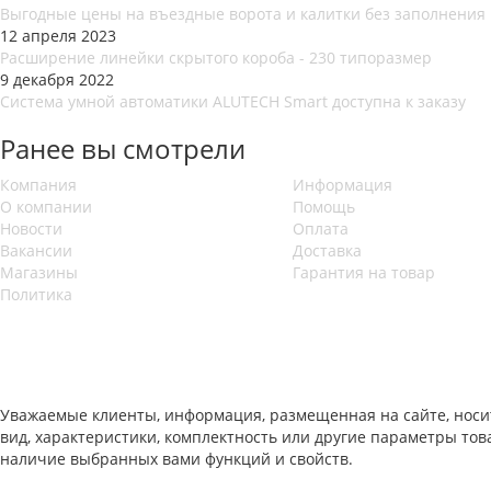
Выгодные цены на въездные ворота и калитки без заполнения
12 апреля 2023
Расширение линейки скрытого короба - 230 типоразмер
9 декабря 2022
Система умной автоматики ALUTECH Smart доступна к заказу
Ранее вы смотрели
Компания
Информация
О компании
Помощь
Новости
Оплата
Вакансии
Доставка
Магазины
Гарантия на товар
Политика
Уважаемые клиенты, информация, размещенная на сайте, носи
вид, характеристики, комплектность или другие параметры то
наличие выбранных вами функций и свойств.