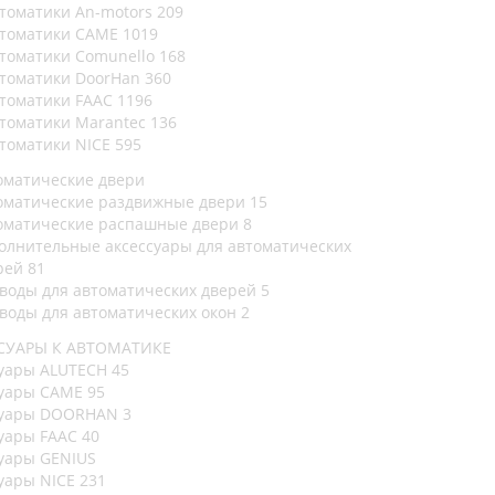
втоматики An-motors
209
втоматики CAME
1019
втоматики Comunello
168
втоматики DoorHan
360
втоматики FAAC
1196
втоматики Marantec
136
втоматики NICE
595
оматические двери
оматические раздвижные двери
15
оматические распашные двери
8
олнительные аксессуары для автоматических
рей
81
воды для автоматических дверей
5
воды для автоматических окон
2
СУАРЫ К АВТОМАТИКЕ
суары ALUTECH
45
суары CAME
95
суары DOORHAN
3
суары FAAC
40
уары GENIUS
уары NICE
231