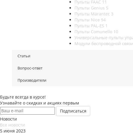
Пульты FAAC
11
Пульты Genius
5
Пульты Marantec
3
Пульты Nice
94
Пульты PAL-ES
1
Пульты Сomunello
10
Универсальные пульты уп
Модули беспроводной связ
Статьи
Вопрос-ответ
Производители
Будьте всегда в курсе!
Узнавайте о скидках и акциях первым
Новости
Все новости
5 июня 2023