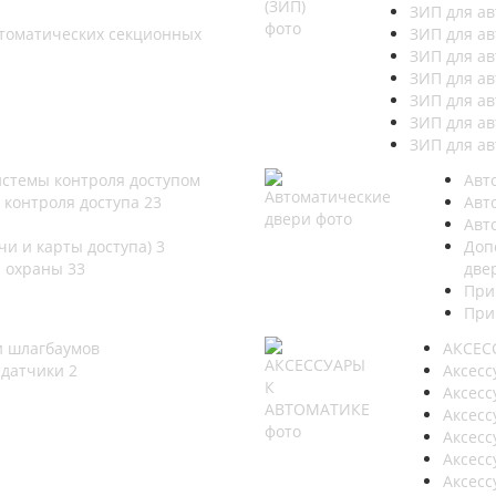
ЗИП для а
томатических секционных
ЗИП для а
ЗИП для а
ЗИП для а
ЗИП для а
ЗИП для а
ЗИП для а
стемы контроля доступом
Авт
м контроля доступа
23
Авт
Авт
и и карты доступа)
3
Доп
я охраны
33
две
При
При
и шлагбаумов
АКСЕС
едатчики
2
Аксес
Аксес
Аксес
Аксес
Аксесс
Аксесс