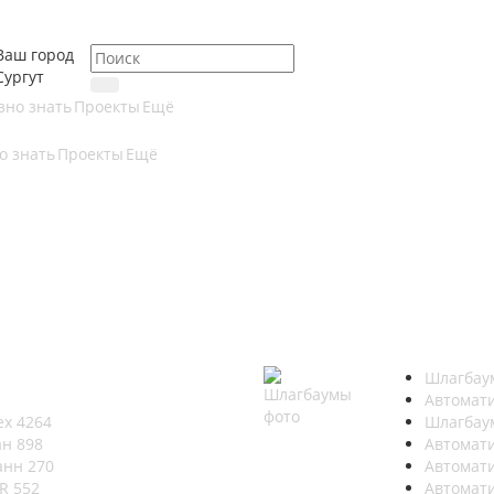
Ваш город
Сургут
зно знать
Проекты
Ещё
о знать
Проекты
Ещё
Шлагбау
Автомат
ех
4264
Шлагбау
ан
898
Автомат
манн
270
Автомат
ER
552
Автомат