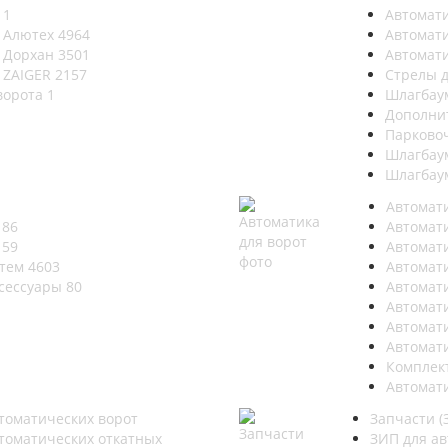
а
1
Автомат
 Алютех
4964
Автомат
 Дорхан
3501
Автомат
 ZAIGER
2157
Стрелы 
ворота
1
Шлагбау
Дополни
Парково
Шлагбау
Шлагбау
Автомати
т
86
Автомат
т
59
Автомат
стем
4603
Автомат
ксессуары
80
Автомат
Автомат
Автомат
Автомат
Комплек
Автомат
томатических ворот
Запчасти (
томатических откатных
ЗИП для ав