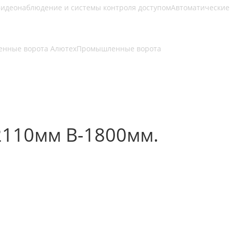
идеонаблюдение и системы контроля доступом
Автоматические
нные ворота Алютех
Промышленные ворота
2110мм В-1800мм.