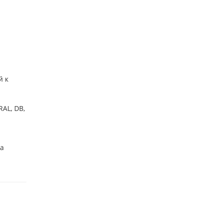
й к
AL, DB,
ба