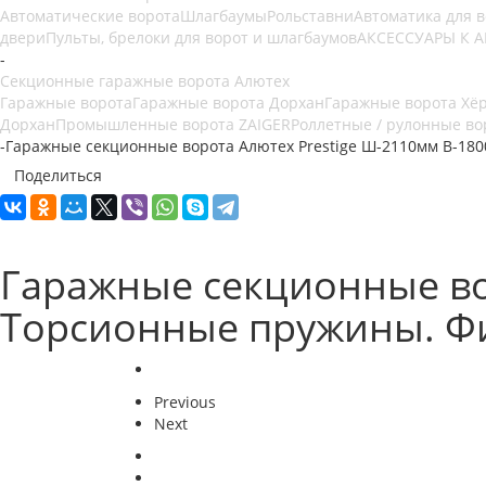
Автоматические ворота
Шлагбаумы
Рольставни
Автоматика для 
двери
Пульты, брелоки для ворот и шлагбаумов
АКСЕССУАРЫ К 
-
Секционные гаражные ворота Алютех
Гаражные ворота
Гаражные ворота Дорхан
Гаражные ворота Хё
Дорхан
Промышленные ворота ZAIGER
Роллетные / рулонные во
-
Гаражные секционные ворота Алютех Prestige Ш-2110мм В-18
Поделиться
Гаражные секционные во
Торсионные пружины. Ф
Previous
Next