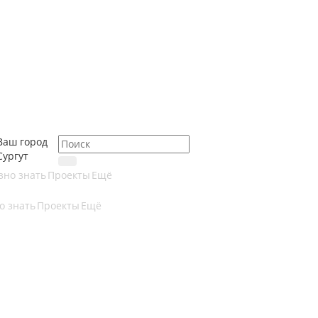
Ваш город
Сургут
зно знать
Проекты
Ещё
о знать
Проекты
Ещё