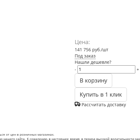
Цена:
141 756
руб.
/шт
Под заказ
Нашли дешевле?
-
+
В корзину
Купить в 1 клик
Рассчитать доставку
ься от цен в розничных магазинах.
нашего сайта. К сожалению, в настоящее время, в период высокой волатильности зак