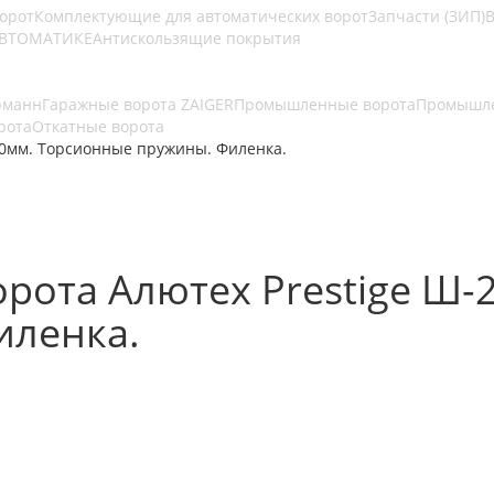
ворот
Комплектующие для автоматических ворот
Запчасти (ЗИП)
В
АВТОМАТИКЕ
Антискользящие покрытия
рманн
Гаражные ворота ZAIGER
Промышленные ворота
Промышле
рота
Откатные ворота
00мм. Торсионные пружины. Филенка.
рота Алютех Prestige Ш-
иленка.