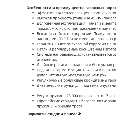
Особенности и преимущества гаражных ворот 
Эффективная теплоизоляция ворот как в п
Высокая прочность (толщина 45 мм) панелей
Долговечная эксплуатация. Панели имеют 
"замок", что исключает расслоение панелей
Высокая стойкость к коррозии. Полиурета
частицами (ПУР-ПА) не имеет аналогов на 
Гарантия 10 лет от сквозной коррозии на п
Петли и регулируемые кронштейны изгото
Система направляющих устанавливается з
отоплении;
Двойные ролики — плавная и бесшумная ра
Надежная герметизация. Боковой и верхни
дополнительную «воздушную камеру».
Регулируемые роликовые кронштейны гара
Дизайнерские ручки для под
Ресурс пружин: 25.000 циклов — это 17 лет
Европейские стандарты безопасности: защи
пружины и обрыва троса.
Варианты сэндвич-панелей: