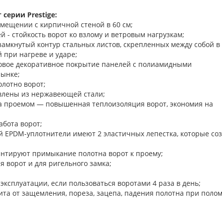
серии Prestige:
омещении с кирпичной стеной в 60 см;
 - стойкость ворот ко взлому и ветровым нагрузкам;
замкнутый контур стальных листов, скрепленных между собой в
 при нагреве и ударе;
новое декоративное покрытие панелей с полиамидными
рынке;
олотно ворот;
влены из нержавеющей стали;
а проемом — повышенная теплоизоляция ворот, экономия на
бота ворот;
й EPDM-уплотнители имеют 2 эластичных лепестка, которые со
нтируют примыкание полотна ворот к проему;
ъема-опускания ворот и для ригельного з
 эксплуатации, если пользоваться воротами 4 раза в день;
та от защемления, пореза, зацепа, падения полотна при поло