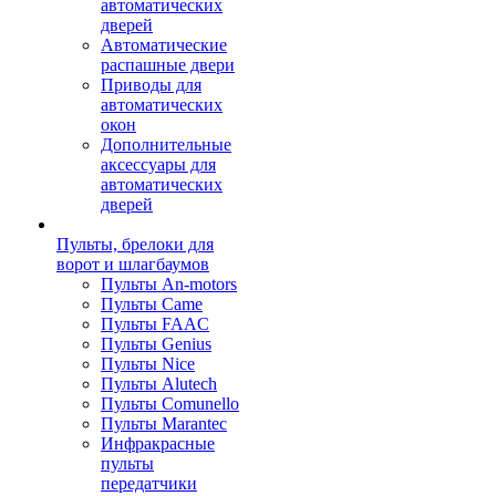
автоматических
дверей
Автоматические
распашные двери
Приводы для
автоматических
окон
Дополнительные
аксессуары для
автоматических
дверей
Пульты, брелоки для
ворот и шлагбаумов
Пульты An-motors
Пульты Came
Пульты FAAC
Пульты Genius
Пульты Nice
Пульты Alutech
Пульты Сomunello
Пульты Marantec
Инфракрасные
пульты
передатчики