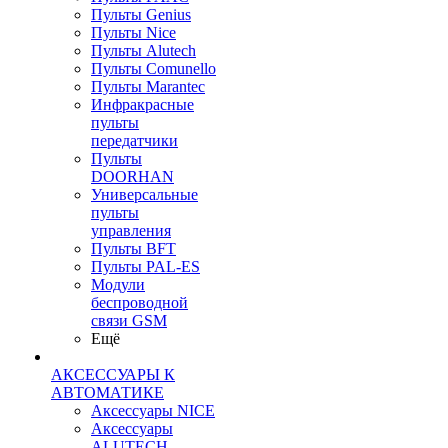
Пульты Genius
Пульты Nice
Пульты Alutech
Пульты Сomunello
Пульты Marantec
Инфракрасные
пульты
передатчики
Пульты
DOORHAN
Универсальные
пульты
управления
Пульты BFT
Пульты PAL-ES
Модули
беспроводной
связи GSM
Ещё
АКСЕССУАРЫ К
АВТОМАТИКЕ
Аксессуары NICE
Аксессуары
ALUTECH