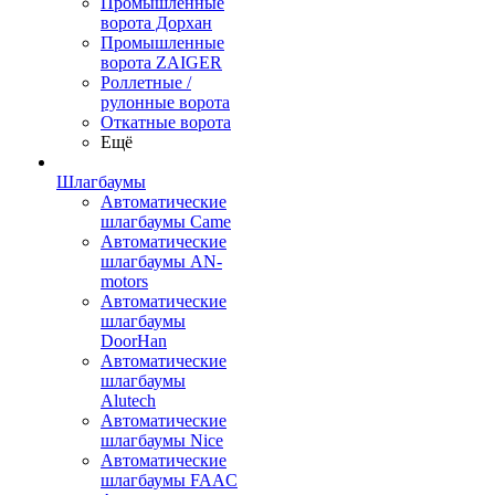
Промышленные
ворота Дорхан
Промышленные
ворота ZAIGER
Роллетные /
рулонные ворота
Откатные ворота
Ещё
Шлагбаумы
Автоматические
шлагбаумы Came
Автоматические
шлагбаумы AN-
motors
Автоматические
шлагбаумы
DoorHan
Автоматические
шлагбаумы
Alutech
Автоматические
шлагбаумы Nice
Автоматические
шлагбаумы FAAC