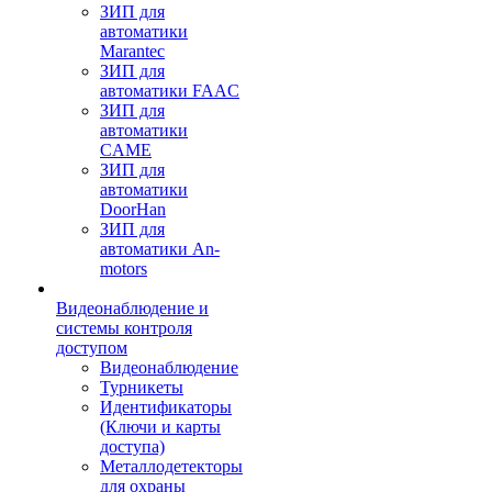
ЗИП для
автоматики
Marantec
ЗИП для
автоматики FAAC
ЗИП для
автоматики
CAME
ЗИП для
автоматики
DoorHan
ЗИП для
автоматики An-
motors
Видеонаблюдение и
системы контроля
доступом
Видеонаблюдение
Турникеты
Идентификаторы
(Ключи и карты
доступа)
Металлодетекторы
для охраны