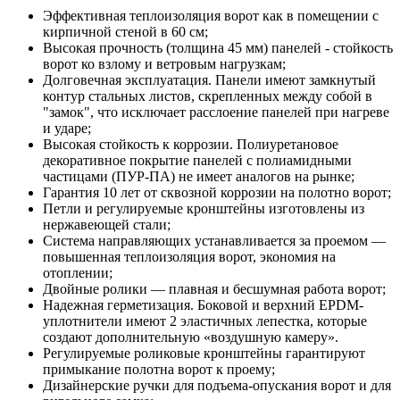
Эффективная теплоизоляция ворот как в помещении с
кирпичной стеной в 60 см;
Высокая прочность (толщина 45 мм) панелей - стойкость
ворот ко взлому и ветровым нагрузкам;
Долговечная эксплуатация. Панели имеют замкнутый
контур стальных листов, скрепленных между собой в
"замок", что исключает расслоение панелей при нагреве
и ударе;
Высокая стойкость к коррозии. Полиуретановое
декоративное покрытие панелей с полиамидными
частицами (ПУР-ПА) не имеет аналогов на рынке;
Гарантия 10 лет от сквозной коррозии на полотно ворот;
Петли и регулируемые кронштейны изготовлены из
нержавеющей стали;
Система направляющих устанавливается за проемом —
повышенная теплоизоляция ворот, экономия на
отоплении;
Двойные ролики — плавная и бесшумная работа ворот;
Надежная герметизация. Боковой и верхний EPDM-
уплотнители имеют 2 эластичных лепестка, которые
создают дополнительную «воздушную камеру».
Регулируемые роликовые кронштейны гарантируют
примыкание полотна ворот к проему;
Дизайнерские ручки для подъема-опускания ворот и для