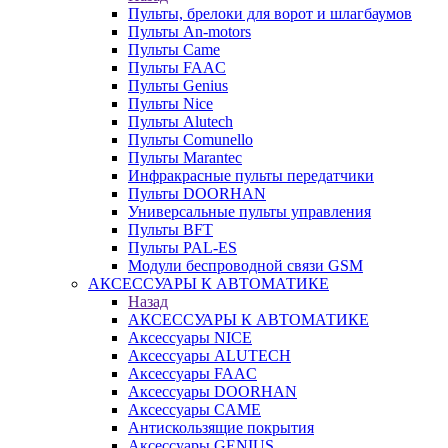
Пульты, брелоки для ворот и шлагбаумов
Пульты An-motors
Пульты Came
Пульты FAAC
Пульты Genius
Пульты Nice
Пульты Alutech
Пульты Сomunello
Пульты Marantec
Инфракрасные пульты передатчики
Пульты DOORHAN
Универсальные пульты управления
Пульты BFT
Пульты PAL-ES
Модули беспроводной связи GSM
АКСЕССУАРЫ К АВТОМАТИКЕ
Назад
АКСЕССУАРЫ К АВТОМАТИКЕ
Аксессуары NICE
Аксессуары ALUTECH
Аксессуары FAAC
Аксессуары DOORHAN
Аксессуары CAME
Антискользящие покрытия
Аксессуары GENIUS