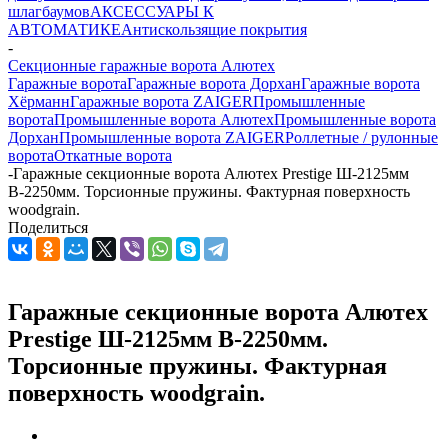
шлагбаумов
АКСЕССУАРЫ К
АВТОМАТИКЕ
Антискользящие покрытия
-
Секционные гаражные ворота Алютех
Гаражные ворота
Гаражные ворота Дорхан
Гаражные ворота
Хёрманн
Гаражные ворота ZAIGER
Промышленные
ворота
Промышленные ворота Алютех
Промышленные ворота
Дорхан
Промышленные ворота ZAIGER
Роллетные / рулонные
ворота
Откатные ворота
-
Гаражные секционные ворота Алютех Prestige Ш-2125мм
В-2250мм. Торсионные пружины. Фактурная поверхность
woodgrain.
Поделиться
Гаражные секционные ворота Алютех
Prestige Ш-2125мм В-2250мм.
Торсионные пружины. Фактурная
поверхность woodgrain.