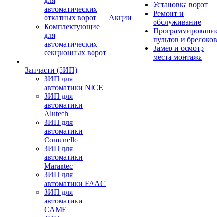
для
Установка ворот
автоматических
Ремонт и
откатных ворот
Акции
обслуживание
Комплектующие
Программировани
для
пультов и брелоков
автоматических
Замер и осмотр
секционных ворот
места монтажа
Запчасти (ЗИП)
ЗИП для
автоматики NICE
ЗИП для
автоматики
Alutech
ЗИП для
автоматики
Comunello
ЗИП для
автоматики
Marantec
ЗИП для
автоматики FAAC
ЗИП для
автоматики
CAME