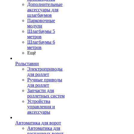
Дополнительные
аксессуары для
шлагбаумов
Парковочные
модули
Шлагбаумы 5
метров
Шлагбаумы 6
метров
Ещё
Рольставни
Электроприводы
для роллет
Ручные приводы
для роллет
Запчасти для
роллетных систем
Устройства
управления и
аксессуары
Автоматика для ворот
Автоматика для
распашных ворот