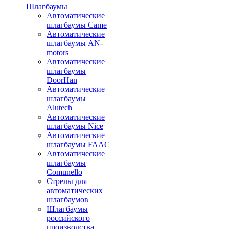
Шлагбаумы
Автоматические
шлагбаумы Came
Автоматические
шлагбаумы AN-
motors
Автоматические
шлагбаумы
DoorHan
Автоматические
шлагбаумы
Alutech
Автоматические
шлагбаумы Nice
Автоматические
шлагбаумы FAAC
Автоматические
шлагбаумы
Comunello
Стрелы для
автоматических
шлагбаумов
Шлагбаумы
российского
производства