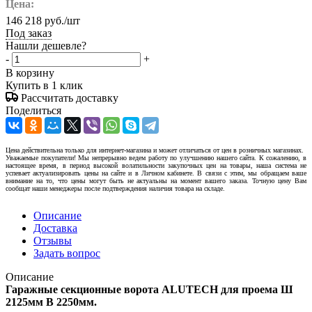
Цена:
146 218
руб.
/шт
Под заказ
Нашли дешевле?
-
+
В корзину
Купить в 1 клик
Рассчитать доставку
Поделиться
Цена действительна только для интернет-магазина и может отличаться от цен в розничных магазинах.
Уважаемые покупатели! Мы непрерывно ведем работу по улучшению нашего сайта. К сожалению, в
настоящее время, в период высокой волатильности закупочных цен на товары, наша система не
успевает актуализировать цены на сайте и в Личном кабинете. В связи с этим, мы обращаем ваше
внимание на то, что цены могут быть не актуальны на момент вашего заказа. Точную цену Вам
сообщат наши менеджеры после подтверждения наличия товара на складе.
Описание
Доставка
Отзывы
Задать вопрос
Описание
Гаражные секционные ворота ALUTECH для проема Ш
2125мм В 2250мм.