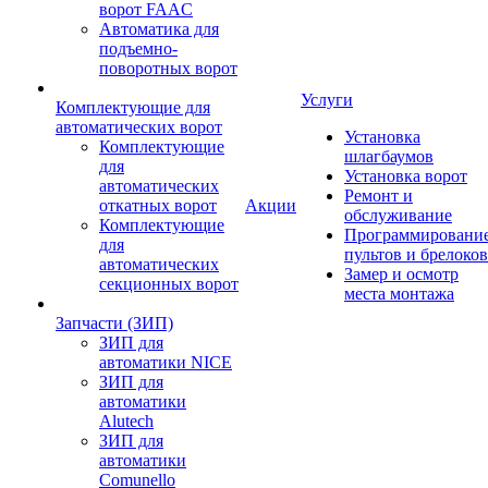
ворот FAAC
Автоматика для
подъемно-
поворотных ворот
Услуги
Комплектующие для
автоматических ворот
Установка
Комплектующие
шлагбаумов
для
Установка ворот
автоматических
Ремонт и
откатных ворот
Акции
обслуживание
Комплектующие
Программировани
для
пультов и брелоков
автоматических
Замер и осмотр
секционных ворот
места монтажа
Запчасти (ЗИП)
ЗИП для
автоматики NICE
ЗИП для
автоматики
Alutech
ЗИП для
автоматики
Comunello