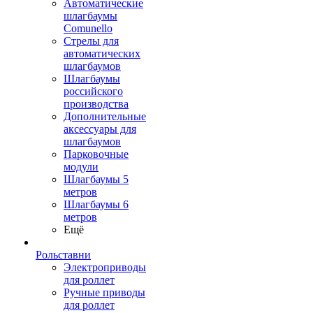
Автоматические
шлагбаумы
Comunello
Стрелы для
автоматических
шлагбаумов
Шлагбаумы
российского
производства
Дополнительные
аксессуары для
шлагбаумов
Парковочные
модули
Шлагбаумы 5
метров
Шлагбаумы 6
метров
Ещё
Рольставни
Электроприводы
для роллет
Ручные приводы
для роллет