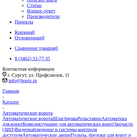
Статьи
Вопрос-ответ
Производители
Проекты
Корзина
0
Отложенные
0
Сравнение товаров
0
8 (3462) 33-77-35
Контактная информация
г. Сургут, ул. Профсоюзов, 11
info@lionix.ru
Главная
-
Каталог
-
Автоматические ворота
Автоматические ворота
Шлагбаумы
Рольставни
Автоматика
для ворот
Комплектующие для автоматических ворот
Запчасти
(ЗИП)
Видеонаблюдение и системы контроля
доступом
Автоматические двери
Пульты, брелоки для ворот и