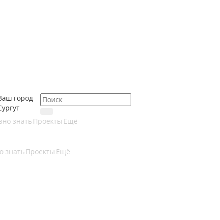
Ваш город
Сургут
зно знать
Проекты
Ещё
о знать
Проекты
Ещё