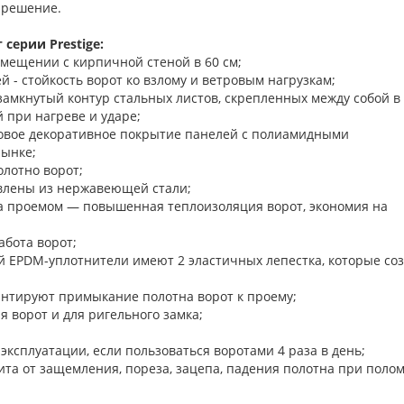
 решение.
серии Prestige:
омещении с кирпичной стеной в 60 см;
 - стойкость ворот ко взлому и ветровым нагрузкам;
замкнутый контур стальных листов, скрепленных между собой в
 при нагреве и ударе;
новое декоративное покрытие панелей с полиамидными
рынке;
олотно ворот;
влены из нержавеющей стали;
а проемом — повышенная теплоизоляция ворот, экономия на
бота ворот;
й EPDM-уплотнители имеют 2 эластичных лепестка, которые со
нтируют примыкание полотна ворот к проему;
ъема-опускания ворот и для ригельного з
 эксплуатации, если пользоваться воротами 4 раза в день;
та от защемления, пореза, зацепа, падения полотна при поло