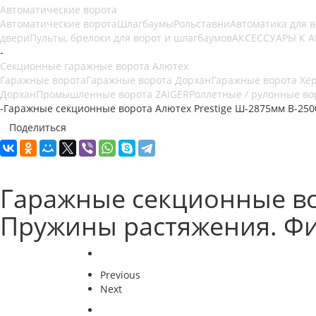
Автоматические ворота
Автоматические ворота
Шлагбаумы
Рольставни
Автоматика для 
двери
Пульты, брелоки для ворот и шлагбаумов
АКСЕССУАРЫ К 
-
Секционные гаражные ворота Алютех
Гаражные ворота
Гаражные ворота Дорхан
Гаражные ворота Хё
Дорхан
Промышленные ворота ZAIGER
Роллетные / рулонные во
-
Гаражные секционные ворота Алютех Prestige Ш-2875мм В-25
Поделиться
Гаражные секционные во
Пружины растяжения. Фи
Previous
Next