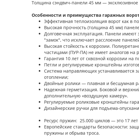
Толщина сэндвич-панели 45 мм — эксклюзивное
Особенности и преимущества гаражных ворот 
Эффективная теплоизоляция ворот как в п
Высокая прочность (толщина 45 мм) панелей
Долговечная эксплуатация. Панели имеют 
"замок", что исключает расслоение панелей
Высокая стойкость к коррозии. Полиурета
частицами (ПУР-ПА) не имеет аналогов на 
Гарантия 10 лет от сквозной коррозии на п
Петли и регулируемые кронштейны изгото
Система направляющих устанавливается з
отоплении;
Двойные ролики — плавная и бесшумная ра
Надежная герметизация. Боковой и верхни
дополнительную «воздушную камеру».
Регулируемые роликовые кронштейны гара
Дизайнерские ручки для под
Ресурс пружин: 25.000 циклов — это 17 лет
Европейские стандарты безопасности: защи
пружины и обрыва троса.