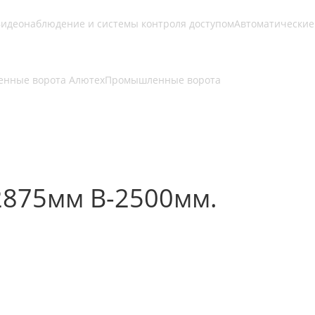
идеонаблюдение и системы контроля доступом
Автоматические
нные ворота Алютех
Промышленные ворота
2875мм В-2500мм.