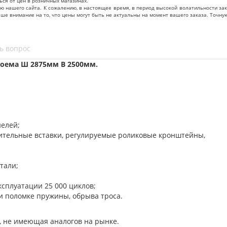
ься от цен в розничных магазинах.
нашего сайта. К сожалению, в настоящее время, в период высокой волатильности зак
ваше внимание на то, что цены могут быть не актуальны на момент вашего заказа. То
ь вопрос
оема Ш 2875мм В 2500мм.
нелей;
нительные вставки, регулируемые роликовые кронштейны,
тали;
ксплуатации 25 000 циклов;
и поломке пружины, обрыва троса.
, не имеющая аналогов на рынке.