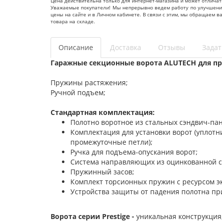
Цена действительна только для интернет-магазина и может отличат
Уважаемые покупатели! Мы непрерывно ведем работу по улучшению 
цены на сайте и в Личном кабинете. В связи с этим, мы обращаем 
товара на складе.
Описание
Доставка
Отзывы
Задат
Гаражные секционные ворота ALUTECH для пр
Пружины растяжения;
Ручной подъем;
Стандартная комплектация:
Полотно воротное из стальных сэндвич-па
Комплектация для установки ворот (уплот
промежуточные петли);
Ручка для подъема-опускания ворот;
Система направляющих из оцинкованной с
Пружинный засов;
Комплект торсионных пружин с ресурсом э
Устройства защиты от падения полотна пр
Ворота серии Prestige -
уникальная конструкция