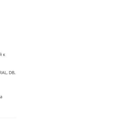
й к
AL, DB,
ба