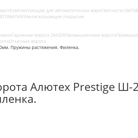
ворот
Комплектующие для автоматических ворот
Запчасти (ЗИП)
В
АВТОМАТИКЕ
Антискользящие покрытия
рманн
Гаражные ворота ZAIGER
Промышленные ворота
Промышле
рота
Откатные ворота
00мм. Пружины растяжения. Филенка.
рота Алютех Prestige Ш-
ленка.