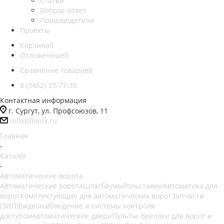
Статьи
Вопрос-ответ
Производители
Проекты
Корзина
0
Отложенные
0
Сравнение товаров
0
8 (3462) 33-77-35
Контактная информация
г. Сургут, ул. Профсоюзов, 11
info@lionix.ru
Главная
-
Каталог
-
Автоматические ворота
Автоматические ворота
Шлагбаумы
Рольставни
Автоматика для
ворот
Комплектующие для автоматических ворот
Запчасти
(ЗИП)
Видеонаблюдение и системы контроля
доступом
Автоматические двери
Пульты, брелоки для ворот и