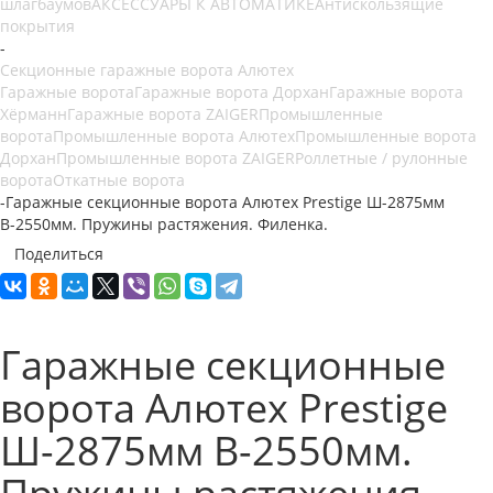
шлагбаумов
АКСЕССУАРЫ К АВТОМАТИКЕ
Антискользящие
покрытия
-
Секционные гаражные ворота Алютех
Гаражные ворота
Гаражные ворота Дорхан
Гаражные ворота
Хёрманн
Гаражные ворота ZAIGER
Промышленные
ворота
Промышленные ворота Алютех
Промышленные ворота
Дорхан
Промышленные ворота ZAIGER
Роллетные / рулонные
ворота
Откатные ворота
-
Гаражные секционные ворота Алютех Prestige Ш-2875мм
В-2550мм. Пружины растяжения. Филенка.
Поделиться
Гаражные секционные
ворота Алютех Prestige
Ш-2875мм В-2550мм.