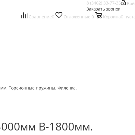
8 (3462) 33-77-35
Вой
Заказать звонок
Сравнение
0
Отложенные
0
Корзина
0
пуст
0мм. Торсионные пружины. Филенка.
3000мм В-1800мм.