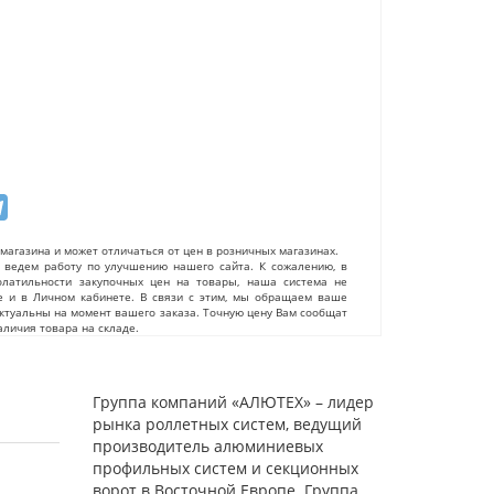
магазина и может отличаться от цен в розничных магазинах.
ведем работу по улучшению нашего сайта. К сожалению, в
олатильности закупочных цен на товары, наша система не
е и в Личном кабинете. В связи с этим, мы обращаем ваше
актуальны на момент вашего заказа. Точную цену Вам сообщат
личия товара на складе.
Группа компаний «АЛЮТЕХ» – лидер
рынка роллетных систем, ведущий
производитель алюминиевых
профильных систем и секционных
ворот в Восточной Европе. Группа