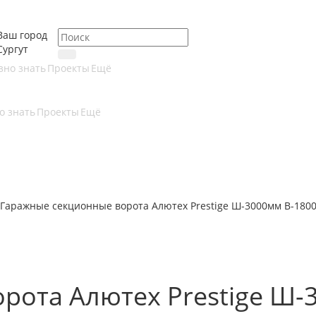
Ваш город
Сургут
зно знать
Проекты
Ещё
о знать
Проекты
Ещё
Гаражные секционные ворота Алютех Prestige Ш-3000мм В-180
рота Алютех Prestige Ш-