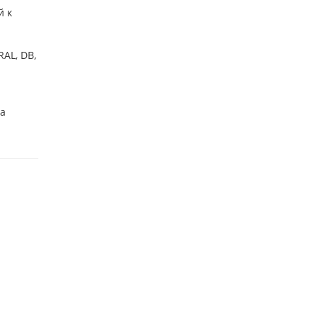
й к
AL, DB,
ба