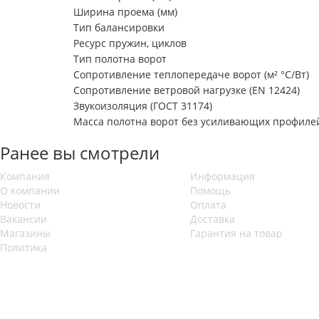
Ширина проема (мм)
Тип балансировки
Ресурс пружин, циклов
Тип полотна ворот
Сопротивление теплопередаче ворот (м² °С/Вт)
Сопротивление ветровой нагрузке (EN 12424)
Звукоизоляция (ГОСТ 31174)
Масса полотна ворот без усиливающих профилей 
Ранее вы смотрели
Компания
Информация
О компании
Помощь
Новости
Оплата
Вакансии
Доставка
Магазины
Гарантия на товар
Политика