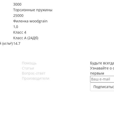
3000
Торсионные пружины
25000
Филенка woodgrain
1,0
Класс 4
Класс А (24Дб)
(кг/м²)
14.7
Помощь
Будьте всегда
Статьи
Узнавайте о 
Вопрос-ответ
первым
Производители