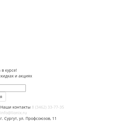
 в курсе!
скидках и акциях
Наши контакты
8 (3462) 33-77-35
info@lionix.ru
г. Сургут, ул. Профсоюзов, 11