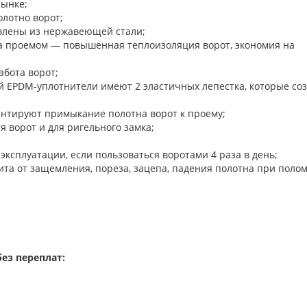
рынке;
олотно ворот;
влены из нержавеющей стали;
а проемом — повышенная теплоизоляция ворот, экономия на
бота ворот;
й EPDM-уплотнители имеют 2 эластичных лепестка, которые со
нтируют примыкание полотна ворот к проему;
ъема-опускания ворот и для ригельного з
 эксплуатации, если пользоваться воротами 4 раза в день;
та от защемления, пореза, зацепа, падения полотна при поло
ез переплат: