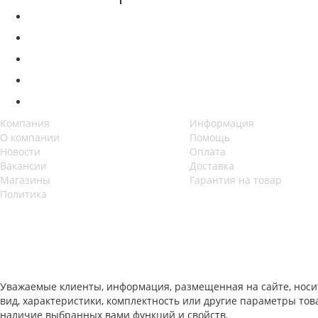
Компания
Информация
О компании
Помощь
Новости
Оплата
Вакансии
Доставка
Магазины
Гарантия на товар
Политика
Уважаемые клиенты, информация, размещенная на сайте, носи
вид, характеристики, комплектность или другие параметры то
наличие выбранных вами функций и свойств.