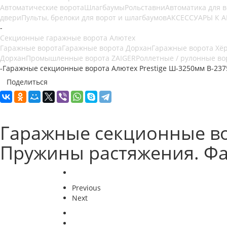
Автоматические ворота
Шлагбаумы
Рольставни
Автоматика для 
двери
Пульты, брелоки для ворот и шлагбаумов
АКСЕССУАРЫ К 
-
Секционные гаражные ворота Алютех
Гаражные ворота
Гаражные ворота Дорхан
Гаражные ворота Хё
Дорхан
Промышленные ворота ZAIGER
Роллетные / рулонные во
-
Гаражные секционные ворота Алютех Prestige Ш-3250мм В-237
Поделиться
Гаражные секционные во
Пружины растяжения. Фа
Previous
Next