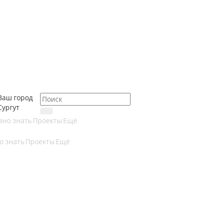
Ваш город
Сургут
зно знать
Проекты
Ещё
о знать
Проекты
Ещё