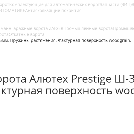
ворот
Комплектующие для автоматических ворот
Запчасти (ЗИП)
В
АВТОМАТИКЕ
Антискользящие покрытия
рманн
Гаражные ворота ZAIGER
Промышленные ворота
Промышле
рота
Откатные ворота
5мм. Пружины растяжения. Фактурная поверхность woodgrain.
рота Алютех Prestige Ш-
ктурная поверхность woo