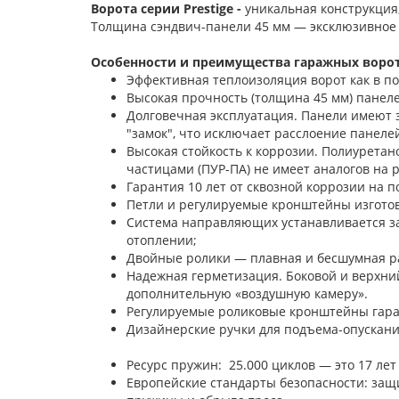
Ворота серии Prestige -
уникальная конструкция
Толщина сэндвич-панели 45 мм — эксклюзивное
Особенности и преимущества гаражных ворот 
Эффективная теплоизоляция ворот как в п
Высокая прочность (толщина 45 мм) панелей
Долговечная эксплуатация. Панели имеют 
"замок", что исключает расслоение панелей
Высокая стойкость к коррозии. Полиурета
частицами (ПУР-ПА) не имеет аналогов на 
Гарантия 10 лет от сквозной коррозии на п
Петли и регулируемые кронштейны изгото
Система направляющих устанавливается з
отоплении;
Двойные ролики — плавная и бесшумная ра
Надежная герметизация. Боковой и верхни
дополнительную «воздушную камеру».
Регулируемые роликовые кронштейны гара
Дизайнерские ручки для под
Ресурс пружин: 25.000 циклов — это 17 лет
Европейские стандарты безопасности: защи