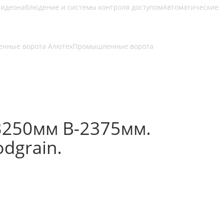
идеонаблюдение и системы контроля доступом
Автоматические
нные ворота Алютех
Промышленные ворота
3250мм В-2375мм.
dgrain.