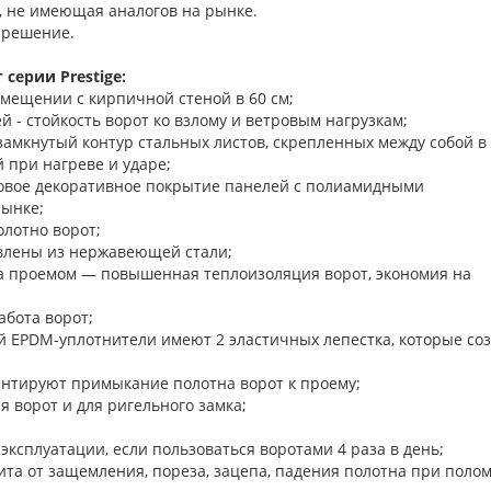
, не имеющая аналогов на рынке.
 решение.
серии Prestige:
омещении с кирпичной стеной в 60 см;
 - стойкость ворот ко взлому и ветровым нагрузкам;
замкнутый контур стальных листов, скрепленных между собой в
 при нагреве и ударе;
новое декоративное покрытие панелей с полиамидными
рынке;
олотно ворот;
влены из нержавеющей стали;
а проемом — повышенная теплоизоляция ворот, экономия на
бота ворот;
й EPDM-уплотнители имеют 2 эластичных лепестка, которые со
нтируют примыкание полотна ворот к проему;
ъема-опускания ворот и для ригельного з
 эксплуатации, если пользоваться воротами 4 раза в день;
та от защемления, пореза, зацепа, падения полотна при поло