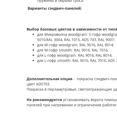
пружины и обрыва троса.
Варианты сэндвич-панелей:
Выбор базовых цветов в зависимости от типа
для Микроволна woodgrain: S-гофр woodgrain:
5010,RAL 3004, RAL 1015, ADS 703, RAL 9007;
для М-гофр woodgrain: RAL 9016, RAL 8014;
для М-гофр smooth: RAL 9016, RAL 7016;
для L-гофр woodgrain: RAL 9016, RAL 8014;
для L-гофр smooth: RAL 9016, RAL 7016, ADS 
Дополнительная опция
- покраска сэндвич-пан
цвет ADS703.
Покраска в перламутровые, светоотражающие цв
Не рекомендуется
устанавливать ворота темных
панелей при нагревании и ограничения работос