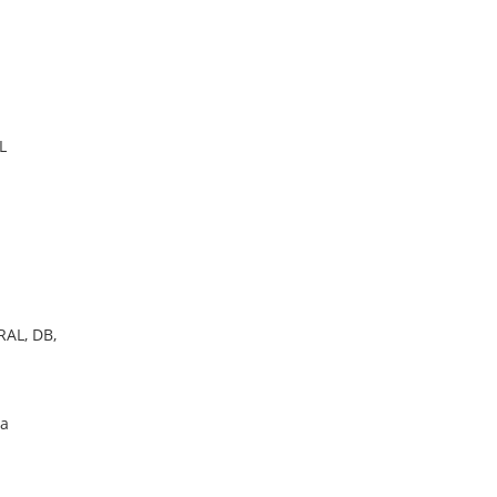
L
AL, DB,
ба