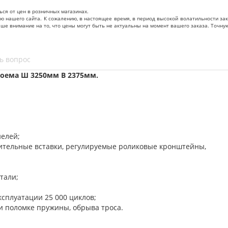
ься от цен в розничных магазинах.
нашего сайта. К сожалению, в настоящее время, в период высокой волатильности зак
ваше внимание на то, что цены могут быть не актуальны на момент вашего заказа. То
ь вопрос
оема Ш 3250мм В 2375мм.
нелей;
нительные вставки, регулируемые роликовые кронштейны,
тали;
ксплуатации 25 000 циклов;
и поломке пружины, обрыва троса.