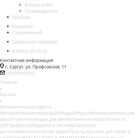
Вопрос-ответ
Производители
Проекты
Корзина
0
Отложенные
0
Сравнение товаров
0
8 (3462) 33-77-35
Контактная информация
г. Сургут, ул. Профсоюзов, 11
info@lionix.ru
Главная
-
Каталог
-
Автоматические ворота
Автоматические ворота
Шлагбаумы
Рольставни
Автоматика для
ворот
Комплектующие для автоматических ворот
Запчасти
(ЗИП)
Видеонаблюдение и системы контроля
доступом
Автоматические двери
Пульты, брелоки для ворот и
шлагбаумов
АКСЕССУАРЫ К АВТОМАТИКЕ
Антискользящие