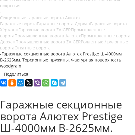
покрытия
-
Секционные гаражные ворота Алютех
Гаражные ворота
Гаражные ворота Дорхан
Гаражные ворота
Хёрманн
Гаражные ворота ZAIGER
Промышленные
ворота
Промышленные ворота Алютех
Промышленные ворота
Дорхан
Промышленные ворота ZAIGER
Роллетные / рулонные
ворота
Откатные ворота
-
Гаражные секционные ворота Алютех Prestige Ш-4000мм
В-2625мм. Торсионные пружины. Фактурная поверхность
woodgrain.
Поделиться
Гаражные секционные
ворота Алютех Prestige
Ш-4000мм В-2625мм.