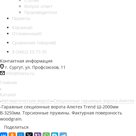
Статьи
Вопрос-ответ
Производители
Проекты
Корзина
0
Отложенные
0
Сравнение товаров
0
8 (3462) 33-77-35
Контактная информация
г. Сургут, ул. Профсоюзов, 11
info@lionix.ru
Главная
-
Каталог
-
Автоматические ворота
-
Секционные гаражные ворота Алютех
-
Гаражные секционные ворота Алютех Trend Ш-2000мм
В-3250мм. Торсионные пружины. Фактурная поверхность
woodgrain.
Поделиться