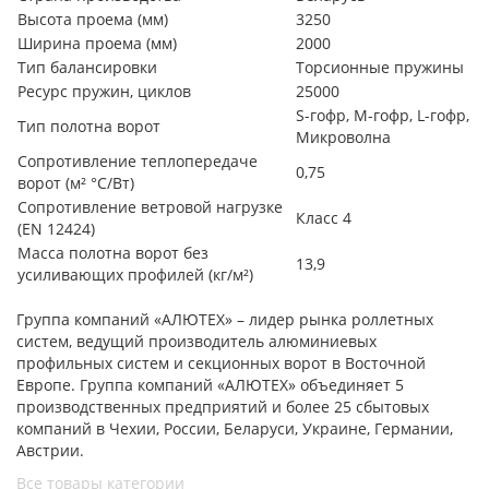
Высота проема (мм)
3250
Ширина проема (мм)
2000
Тип балансировки
Торсионные пружины
Ресурс пружин, циклов
25000
S-гофр, М-гофр, L-гофр,
Тип полотна ворот
Микроволна
Сопротивление теплопередаче
0,75
ворот (м² °С/Вт)
Сопротивление ветровой нагрузке
Класс 4
(EN 12424)
Масса полотна ворот без
13,9
усиливающих профилей (кг/м²)
Группа компаний «АЛЮТЕХ» – лидер рынка роллетных
систем, ведущий производитель алюминиевых
профильных систем и секционных ворот в Восточной
Европе. Группа компаний «АЛЮТЕХ» объединяет 5
производственных предприятий и более 25 сбытовых
компаний в Чехии, России, Беларуси, Украине, Германии,
Австрии.
Все товары категории