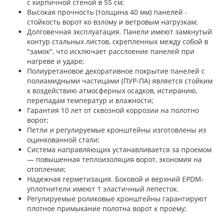
с кирпичной стеной в 55 см;
Высокая прочность (толщина 40 мм) панелей -
стойкость ворот ко взлому и ветровым нагрузкам;
Долговечная эксплуатация. Панели имеют замкнутый
контур стальных листов, скрепленных между собой в
"замок", что исключает расслоение панелей при
нагреве и ударе;
Полиуретановое декоративное покрытие панелей с
полиамидными частицами (ПУР-ПА) является стойким
к воздействию атмосферных осадков, истиранию,
перепадам температур и влажности;
Гарантия 10 лет от сквозной коррозии на полотно
ворот;
Петли и регулируемые кронштейны изготовлены из
оцинкованной стали;
Система направляющих устанавливается за проемом
— повышенная теплоизоляция ворот, экономия на
отоплении;
Надежная герметизация. Боковой и верхний EPDM-
уплотнители имеют 1 эластичный лепесток.
Регулируемые роликовые кронштейны гарантируют
плотное примыкание полотна ворот к проему;