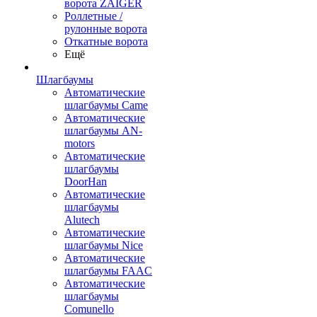
ворота ZAIGER
Роллетные /
рулонные ворота
Откатные ворота
Ещё
Шлагбаумы
Автоматические
шлагбаумы Came
Автоматические
шлагбаумы AN-
motors
Автоматические
шлагбаумы
DoorHan
Автоматические
шлагбаумы
Alutech
Автоматические
шлагбаумы Nice
Автоматические
шлагбаумы FAAC
Автоматические
шлагбаумы
Comunello