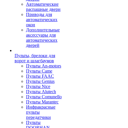
Автоматические
распашные двери
Приводы для
автоматических
окон
Дополнительные
аксессуары для
автоматических
дверей
Пульты, брелоки для
ворот и шлагбаумов
Пульты An-motors
Пульты Came
Пульты FAAC
Пульты Genius
Пульты Nice
Пульты Alutech
Пульты Сomunello
Пульты Marantec
Инфракрасные
пульты
передатчики
Пульты
DOORHAN