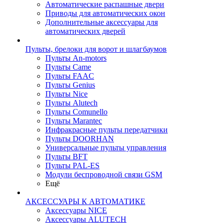
Автоматические распашные двери
Приводы для автоматических окон
Дополнительные аксессуары для
автоматических дверей
Пульты, брелоки для ворот и шлагбаумов
Пульты An-motors
Пульты Came
Пульты FAAC
Пульты Genius
Пульты Nice
Пульты Alutech
Пульты Сomunello
Пульты Marantec
Инфракрасные пульты передатчики
Пульты DOORHAN
Универсальные пульты управления
Пульты BFT
Пульты PAL-ES
Модули беспроводной связи GSM
Ещё
АКСЕССУАРЫ К АВТОМАТИКЕ
Аксессуары NICE
Аксессуары ALUTECH