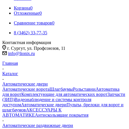
Корзина
0
Отложенные
0
Сравнение товаров
0
8 (3462) 33-77-35
Контактная информация
г. Сургут, ул. Профсоюзов, 11
info@lionix.ru
Главная
-
Каталог
-
Автоматические двери
Автоматические ворота
Шлагбаумы
Рольставни
Автоматика
для ворот
Комплектующие для автоматических ворот
Запчасти
(ЗИП)
Видеонаблюдение и системы контроля
доступом
Автоматические двери
Пульты, брелоки для ворот и
шлагбаумов
АКСЕССУАРЫ К
АВТОМАТИКЕ
Антискользящие покрытия
-
Автоматические раздвижные двери