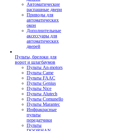
Автоматические
распашные двери
Приводы для
автоматических
окон
Дополнительные
аксессуары для
автоматических
дверей
Пульты, брелоки для
ворот и шлагбаумов
Пульты An-motors
Пульты Came
Пульты FAAC
Пульты Genius
Пульты Nice
Пульты Alutech
Пульты Сomunello
Пульты Marantec
Инфракрасные
пульты
передатчики
Пульты
DOORHAN