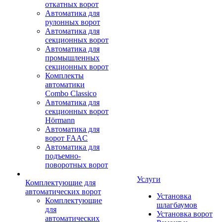
откатных ворот
Автоматика для
рулонных ворот
Автоматика для
секционных ворот
Автоматика для
промышленных
секционных ворот
Комплекты
автоматики
Combo Classico
Автоматика для
секционных ворот
Hörmann
Автоматика для
ворот FAAC
Автоматика для
подъемно-
поворотных ворот
Услуги
Комплектующие для
автоматических ворот
Установка
Комплектующие
шлагбаумов
для
Установка ворот
автоматических