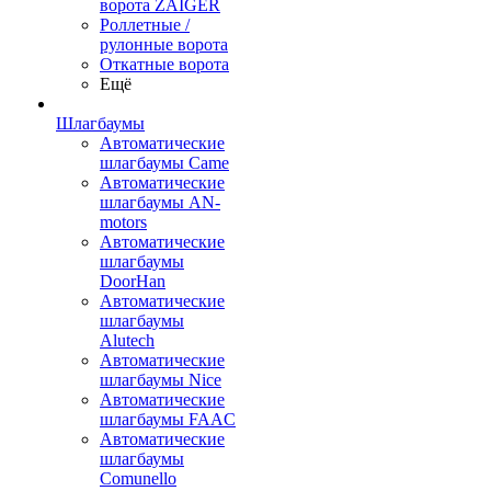
ворота ZAIGER
Роллетные /
рулонные ворота
Откатные ворота
Ещё
Шлагбаумы
Автоматические
шлагбаумы Came
Автоматические
шлагбаумы AN-
motors
Автоматические
шлагбаумы
DoorHan
Автоматические
шлагбаумы
Alutech
Автоматические
шлагбаумы Nice
Автоматические
шлагбаумы FAAC
Автоматические
шлагбаумы
Comunello