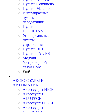
Пульты Сomunello
Пульты Marantec
Инфракрасные
пульты
передатчики
Пульты
DOORHAN
Универсальные
пульты
управления
Пульты BFT
Пульты PAL-ES
Модули
беспроводной
связи GSM
Ещё
АКСЕССУАРЫ К
АВТОМАТИКЕ
Аксессуары NICE
Аксессуары
ALUTECH
Аксессуары FAAC
Аксессуары