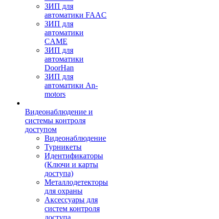
ЗИП для
автоматики FAAC
ЗИП для
автоматики
CAME
ЗИП для
автоматики
DoorHan
ЗИП для
автоматики An-
motors
Видеонаблюдение и
системы контроля
доступом
Видеонаблюдение
Турникеты
Идентификаторы
(Ключи и карты
доступа)
Металлодетекторы
для охраны
Аксессуары для
систем контроля
доступа