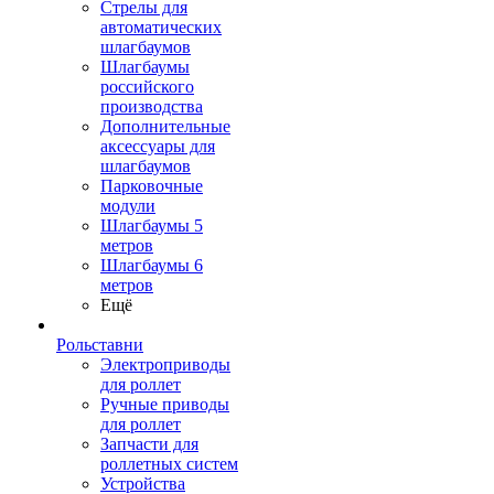
Стрелы для
автоматических
шлагбаумов
Шлагбаумы
российского
производства
Дополнительные
аксессуары для
шлагбаумов
Парковочные
модули
Шлагбаумы 5
метров
Шлагбаумы 6
метров
Ещё
Рольставни
Электроприводы
для роллет
Ручные приводы
для роллет
Запчасти для
роллетных систем
Устройства