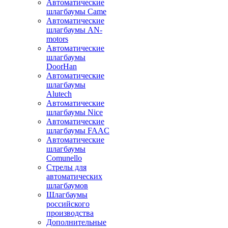
Автоматические
шлагбаумы Came
Автоматические
шлагбаумы AN-
motors
Автоматические
шлагбаумы
DoorHan
Автоматические
шлагбаумы
Alutech
Автоматические
шлагбаумы Nice
Автоматические
шлагбаумы FAAC
Автоматические
шлагбаумы
Comunello
Стрелы для
автоматических
шлагбаумов
Шлагбаумы
российского
производства
Дополнительные