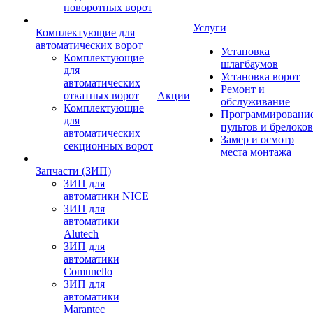
поворотных ворот
Услуги
Комплектующие для
автоматических ворот
Установка
Комплектующие
шлагбаумов
для
Установка ворот
автоматических
Ремонт и
откатных ворот
Акции
обслуживание
Комплектующие
Программировани
для
пультов и брелоков
автоматических
Замер и осмотр
секционных ворот
места монтажа
Запчасти (ЗИП)
ЗИП для
автоматики NICE
ЗИП для
автоматики
Alutech
ЗИП для
автоматики
Comunello
ЗИП для
автоматики
Marantec