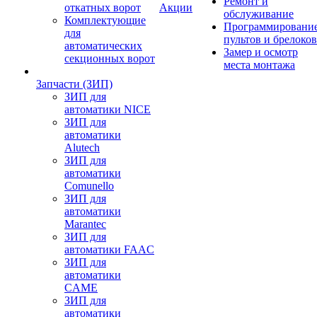
Ремонт и
откатных ворот
Акции
обслуживание
Комплектующие
Программировани
для
пультов и брелоков
автоматических
Замер и осмотр
секционных ворот
места монтажа
Запчасти (ЗИП)
ЗИП для
автоматики NICE
ЗИП для
автоматики
Alutech
ЗИП для
автоматики
Comunello
ЗИП для
автоматики
Marantec
ЗИП для
автоматики FAAC
ЗИП для
автоматики
CAME
ЗИП для
автоматики